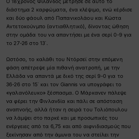
Ο 18χρονος Φιλανδός μέτρησε σε αυτό το
διάστημα 2 καρφώματα, ένα κλέψιμο, ενώ κέρδισε
και δύο φάουλ από Παπανικολάου και Κώστα
Αντετοκούνμπο (αντιαθλητικό), δίνοντας ώθηση
στην ομάδα του να απαντήσει με ένα σερί 0-9 για
το 27-26 στο 13΄.
Ωστόσο, το καλάθι του Ντόρσεϊ στην επόμενη
φάση απέτρεψε μία πιθανή ανατροπή, με την
Ελλάδα να απαντά με δικό της σερί 9-0 για το
36-26 στο 15΄ και τον Giannis να υπογράφει το
«γαλανόλευκο» ξέσπασμα. Ο Μάρκανεν πάλεψε
να φέρει την Φινλανδία και πάλι σε απόσταση
αναπνοής, αλλά ήταν η σειρά του Τολιόπουλου
να λάμψει στο παρκέ και με προσωπικές του
ενέργειες από τα 6,75 και από αιφνιδιασμούς που
ξεκίνησαν από την άμυνα του να στείλει την