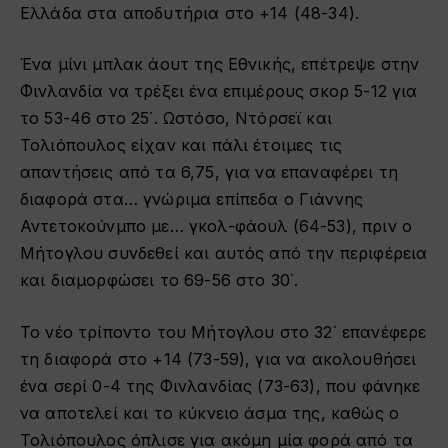
Ελλάδα στα αποδυτήρια στο +14 (48-34).
Ένα μίνι μπλακ άουτ της Εθνικής, επέτρεψε στην
Φινλανδία να τρέξει ένα επιμέρους σκορ 5-12 για
το 53-46 στο 25΄. Ωστόσο, Ντόρσεϊ και
Τολιόπουλος είχαν και πάλι έτοιμες τις
απαντήσεις από τα 6,75, για να επαναφέρει τη
διαφορά στα… γνώριμα επίπεδα ο Γιάννης
Αντετοκούνμπο με… γκολ-φάουλ (64-53), πριν ο
Μήτογλου συνδεθεί και αυτός από την περιφέρεια
και διαμορφώσει το 69-56 στο 30΄.
Το νέο τρίποντο του Μήτογλου στο 32΄ επανέφερε
τη διαφορά στο +14 (73-59), για να ακολουθήσει
ένα σερί 0-4 της Φινλανδίας (73-63), που φάνηκε
να αποτελεί και το κύκνειο άσμα της, καθώς ο
Τολιόπουλος όπλισε για ακόμη μία φορά από τα