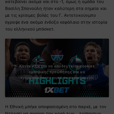
κατεβαίνει ακόμα και στο -1, όμως η ομάδα του
Βασίλη Σπανούλη ήταν καλύτερη στα σημεία και
με τις κρίσιμες βολές του Γ. Αντετοκούνμπο
έγραψε ένα ακόμα ένδοξο κεφάλαιο στην ιστορία
του ελληνικού μπάσκετ.
Κάντε κλικ για να αποδεχτείτε cookies
εμπορικής προώθησης και να
ενεργοποιήσετε αυτό το περιεχόμενο
Η Εθνική μπήκε αποφασισμένη στο παρκέ, με τον
Ντόρσεϊ να ανοίγει τον χορό των… τρίποντων,