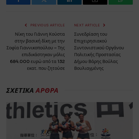
Facebook
Twitter
LinkedIn
Email
WhatsA
PREVIOUS ARTICLE
NEXT ARTICLE
Νίκη του Γιάννη Κούστα
Συνεδρίαση του
στην βασική δίκη με την
Επιχειρησιακού
Σοφία Γιαννικοπούλου – Της
Συντονιστικού Οργάνου
επιδικάστηκαν μόλις
Πολιτικής Προστασίας
684.000 ευρώ από τα 132
Δήμου Βάρης Βούλας
εκατ. που ζητούσε
Βουλιαγμένης
ΣΧΕΤΙΚΆ
ΆΡΘΡΑ