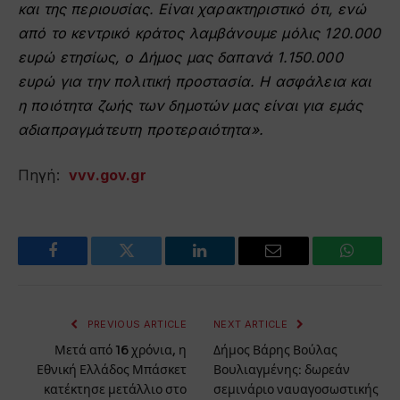
και της περιουσίας. Είναι χαρακτηριστικό ότι, ενώ
από το κεντρικό κράτος λαμβάνουμε μόλις 120.000
ευρώ ετησίως, ο Δήμος μας δαπανά 1.150.000
ευρώ για την πολιτική προστασία. Η ασφάλεια και
η ποιότητα ζωής των δημοτών μας είναι για εμάς
αδιαπραγμάτευτη προτεραιότητα».
Πηγή:
vvv.gov.gr
Facebook
Twitter
LinkedIn
Email
WhatsA
PREVIOUS ARTICLE
NEXT ARTICLE
Μετά από 16 χρόνια, η
Δήμος Βάρης Βούλας
Εθνική Ελλάδος Μπάσκετ
Βουλιαγμένης: δωρεάν
κατέκτησε μετάλλιο στο
σεμινάριο ναυαγοσωστικής