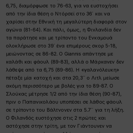
6,75, διαμόρφωσε το 76-63, για να ευστοχήσει
από την ίδια θέση ο Ντόρσεϊ στο 36΄ και να
χαρίσει στην Εθνική τη μεγαλύτερη διαφορά στον
αγώνα (81-64). Και πάλι, όμως, η Φινλανδία δεν
τα παράτησε και με τρίποντο του Ενκαμουά
ολοκλήρωσε στο 39΄ ένα επιμέρους σκορ 5-18,
μειώνοντας σε 86-82. Ο Giannis απάντησε με
καλάθι και φάουλ (89-83), αλλά ο Μάρκανεν δεν
λάθεψε από τα 6,75 (89-86). Η «γαλανόλευκη»
πέταξε μία κατοχή και στα 20,3΄΄ ο Λιτλ μείωσε
ακόμη περισσότερο με βολές για το 89-87. Ο
Σλούκας μέτρησε 1/2 από την ίδια θέση (90-87),
πριν ο Παπανικολάου υποπέσει σε λάθος φάουλ
σε τρίποντο του Βάλτνονεν στα 5.7΄΄ για τη λήξη.
Ο Φιλανδός ευστόχησε στις 2 πρώτες και
αστόχησε στην τρίτη, με τον Γιάντουνεν να