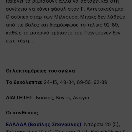
παίρνει το ριμπάουντ αλλά να αστοχεί και στη
συνέχεια να κάνει φάουλ στον Γ. Αντετοκούνμπο.
Ο σούπερ σταρ των Μιλγουόκι Μπακς δεν λάθεψε
από τις βολές και διαμόρφωσε το τελικό 92-89,
καθώς το μακρινό τρίποντο του Γιάντουνεν δεν
είχε τύχη…
Οι λεπτομέρειες του αγώνα
Τα δεκάλεπτα:
24-15, 48-34, 69-56, 92-89
ΔΙΑΙΤΗΤΕΣ:
Βάσκες, Κόντε, Ανάγια
Οι συνθέσεις
ΕΛΛΑΔΑ (Βασίλης Σπανούλης)
:
Ντόρσεϊ 20 (5),