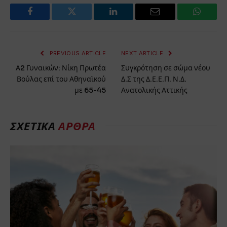
Facebook
Twitter
LinkedIn
Email
WhatsA
PREVIOUS ARTICLE
NEXT ARTICLE
Α2 Γυναικών: Νίκη Πρωτέα
Συγκρότηση σε σώμα νέου
Βούλας επί του Αθηναϊκού
Δ.Σ της Δ.Ε.Ε.Π. Ν.Δ.
με 65-45
Ανατολικής Αττικής
ΣΧΕΤΙΚΆ
ΆΡΘΡΑ