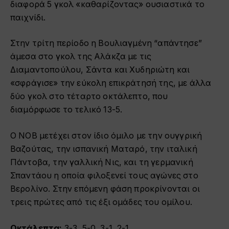
διαφορά 5 γκολ «καθαρίζοντας» ουσιαστικά το
παιχνίδι.
Στην τρίτη περίοδο η Βουλιαγμένη “απάντησε”
άμεσα στο γκολ της Αλάκζα με τις
Διαμαντοπούλου, Σάντα και Χυδηριώτη και
«σφράγισε» την εύκολη επικράτησή της, με άλλα
δύο γκολ στο τέταρτο οκτάλεπτο, που
διαμόρφωσε το τελικό 13-5.
Ο ΝΟΒ μετέχει στον ίδιο όμιλο με την ουγγρική
Βαζούτας, την ισπανική Ματαρό, την ιταλική
Πάντοβα, την γαλλική Νις, και τη γερμανική
Σπαντάου η οποία φιλοξενεί τους αγώνες στο
Βερολίνο. Στην επόμενη φάση προκρίνονται οι
τρεις πρώτες από τις έξι ομάδες του ομίλου.
Οκτάλεπτα:
3-3, 5-0, 3-1, 2-1