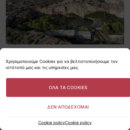
Πτήση με drone πάνω από τη λίμνη της
Βουλιαγμένης (video)
Χρησιμοποιούμε Cookies για να βελτιστοποιήσουμε τον
05/08/2026
ιστότοπό μας και τις υπηρεσίες μας.
ΟΛΑ ΤΑ COOKIES
ΔΕΝ ΑΠΟΔΕΧΟΜΑΙ
Cookie policy
Cookie policy