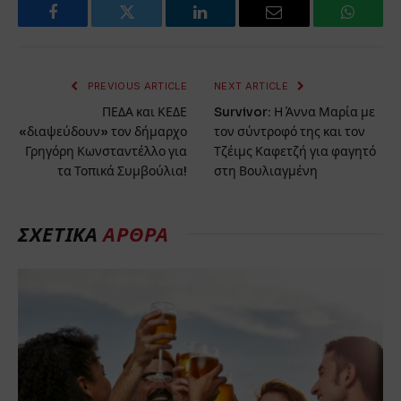
Facebook
Twitter
LinkedIn
Email
WhatsA
PREVIOUS ARTICLE
NEXT ARTICLE
ΠΕΔΑ και ΚΕΔΕ
Survivor: Η Άννα Μαρία με
«διαψεύδουν» τον δήμαρχο
τον σύντροφό της και τον
Γρηγόρη Κωνσταντέλλο για
Τζέιμς Καφετζή για φαγητό
τα Τοπικά Συμβούλια!
στη Βουλιαγμένη
ΣΧΕΤΙΚΆ
ΆΡΘΡΑ