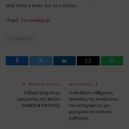
από ποτέ ο ένας για τον άλλον.
Πηγή:
Υouweekly.gr
vouliagmeni
Facebook
Twitter
LinkedIn
Email
WhatsA
PREVIOUS ARTICLE
NEXT ARTICLE
Σοβαρό τροχαίο με
Τι κατέθεσε ο 48χρονος
τραυματίες στη Βούλα
δάσκαλος της Αναβύσσου
(VIDEO & ΕΙΚΟΝΕΣ)
που κατηγορείται για
μηνύματα σε ανήλικες
μαθήτριες