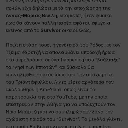
«Ήταν η κολλητή μου και θα μου λείψει πάρα
πολύ»
, είχε δηλώσει μετά την αποχώρηση της
Άννας-Μαρίας Βέλλη
, επομένως ήταν φυσικό
πως θα κάνουν πολλή παρέα αφότου έφυγε κι
εκείνος από το
Survivor
οικειοθελώς.
Πρώτη στάση τους, η γενέτειρά του Ρόδος, με τον
Τζέιμς Καφετζή να απολαμβάνει υποδοχή ήρωα
στο αεροδρόμιο, σε ένα happening που “βούλιαξε”
το “νησί των Ιπποτών” και δύσκολα θα
επαναληφθεί – εκτός ίσως από την αποχώρηση
του Τριαντάφυλλου. Λίγες μέρες αργότερα τον
ακολούθησε η Ami-Yiami, όπως είναι το
παρατσούκλι της στο YouTube, με την οποία
επέστρεψαν στην Αθήνα για να υποδεχτούν τον
Νίκο Μπάρτζη και να συμπληρώσουν ξανά την
αχώριστη τριάδα του “Survivor”. Το μεγάλο γλέντι,
στο οποίο θα βρίσκονταν κι εκείνοι, μπορεί να