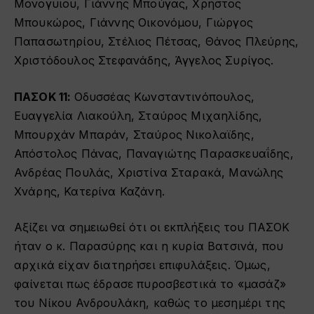
Μονογυιου, Γιάννης Μπούγας, Χρήστος
Μπουκώρος, Γιάννης Οικονόμου, Γιώργος
Παπασωτηρίου, Στέλιος Πέτσας, Θάνος Πλεύρης,
Χριστόδουλος Στεφανάδης, Άγγελος Συρίγος.
ΠΑΣΟΚ 11:
Οδυσσέας Κωνσταντινόπουλος,
Ευαγγελία Λιακούλη, Σταύρος Μιχαηλίδης,
Μπουρχάν Μπαράν, Σταύρος Νικολαϊδης,
Απόστολος Πάνας, Παναγιώτης Παρασκευαΐδης,
Ανδρέας Πουλάς, Χριστίνα Σταρακά, Μανώλης
Χνάρης, Κατερίνα Καζάνη.
Αξίζει να σημειωθεί ότι οι εκπλήξεις του ΠΑΣΟΚ
ήταν ο κ. Παρασύρης και η κυρία Βατσινά, που
αρχικά είχαν διατηρήσει επιφυλάξεις. Όμως,
φαίνεται πως έδρασε πυροσβεστικά το «μασάζ»
του Νίκου Ανδρουλάκη, καθώς το μεσημέρι της