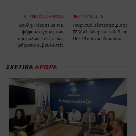
PREVIOUS ARTICLE
NEXT ARTICLE
Βουλή: Πέρασε με 176
Τουρνουά υδατοσφαίρισης
ψήφους ο γάμος των
ΣΕΔΥ Α1: Νίκη του Ν.Ο.Β. με
ομοφύλων – Δείτε πώς
16 – 12 επί του Υδραϊκού
ψήφισαν οι βουλευτές
ΣΧΕΤΙΚΑ
ΑΡΘΡΑ