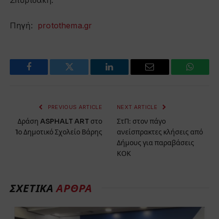
Σπυριδάκη.
Πηγή:
protothema.gr
Facebook
Twitter
LinkedIn
Email
WhatsA
PREVIOUS ARTICLE
NEXT ARTICLE
Δράση ASPHALT ART στο
ΣτΠ: στον πάγο
1ο Δημοτικό Σχολείο Βάρης
ανείσπρακτες κλήσεις από
Δήμους για παραβάσεις
ΚΟΚ
ΣΧΕΤΙΚΆ
ΆΡΘΡΑ