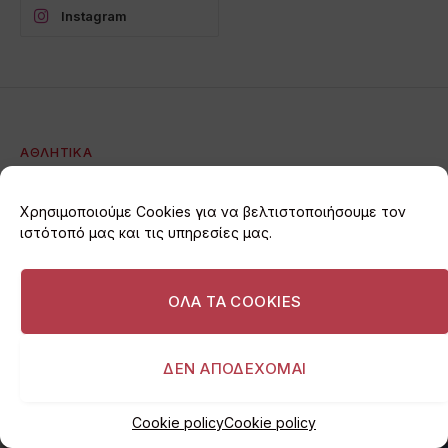
Instagram
ΑΘΛΗΤΙΚΆ
Πόλο γυναικών: Σταθερά
Χρησιμοποιούμε Cookies για να βελτιστοποιήσουμε τον
πρώτη η Βουλιαγμένη, 16-
ιστότοπό μας και τις υπηρεσίες μας.
5 την ΑΕΚ
ΟΛΑ ΤΑ COOKIES
By
I love Vouliagmeni
28/04/2021
Δεν υπάρχουν Σχόλια
1 Min Read
ΔΕΝ ΑΠΟΔΕΧΟΜΑΙ
Cookie policy
Cookie policy