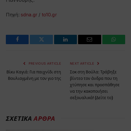
Γιαννουρής.
Πηγή:
sdna.gr
/
to10.gr
Facebook
Twitter
LinkedIn
Email
WhatsA
PREVIOUS ARTICLE
NEXT ARTICLE
Βίκυ Καγιά: Για παιχνίδι στη
Σοκ στη Βούλα: Τράβηξε
Βουλιαγμένη με τον γιο της
βίντεο τον άνδρα που τη
χτύπησε και προσπάθησε
να την κακοποιήσει
σεξουαλικά! (Δείτε το)
ΣΧΕΤΙΚΑ
ΑΡΘΡΑ