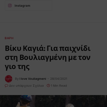
Instagram
ΒΆΡΗ
Βίκυ Καγιά: Για παιχνίδι
στη Βουλιαγμένη με τον
γιο της
By
I love Vouliagmeni
28/04/2021
Δεν υπάρχουν Σχόλια
1 Min Read