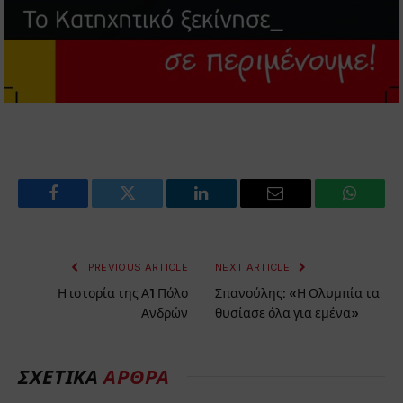
Facebook
Twitter
LinkedIn
Email
WhatsA
PREVIOUS ARTICLE
NEXT ARTICLE
Η ιστορία της Α1 Πόλο
Σπανούλης: «Η Ολυμπία τα
Ανδρών
θυσίασε όλα για εμένα»
ΣΧΕΤΙΚΆ
ΆΡΘΡΑ