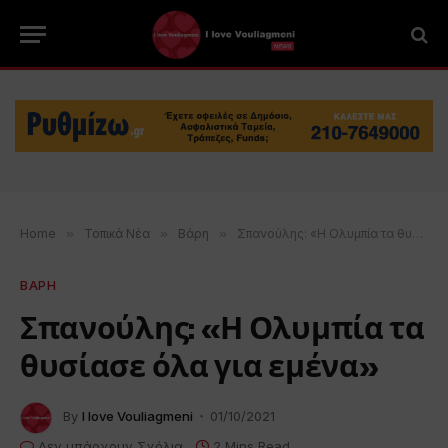
Home
»
Τοπικά Νέα
»
Βάρη
»
Σπανούλης: «Η Ολυμπία τα θυσίασε όλα για εμένα»
ΒΑΡΗ
Σπανούλης: «Η Ολυμπία τα
θυσίασε όλα για εμένα»
By
I love Vouliagmeni
01/10/2021
Δεν υπάρχουν Σχόλια
2 Mins Read