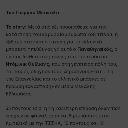
Του Γιώργου Μπακόλα
Το story:
Μετά από έξι προσπάθειες για την
κατάκτηση του κορυφαίου ευρωπαϊκού τίτλου, η
έβδομη ήταν και η τυχερή για το ελληνικό
μπάσκετ! Υπεύθυνος γι’ αυτό ο
Παναθηναϊκός
, ο
οποίος διέθετε στις τάξεις του τον τεράστιο
Ντόμινικ Ουίλκινς
, που στη γενέτειρα πόλη του,
το Παρίσι, οδήγησε τους «πράσινους» στη… Γη
της Επαγγελίας και το ελληνικό μπάσκετ σε
πρόωρη «ανάσταση» εν μέσω Μεγάλης
Εβδομάδας!
35 πόντους (σ.σ. η 4η καλύτερη επίδοση όλων των
εποχών σε φάιναλ φορ) και 8 ριμπάουντ στον
ημιτελικό με την ΤΣΣΚΑ, 19 πόντους και 10