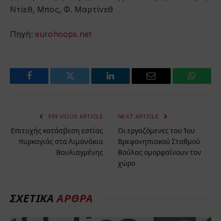
Ντίεθ, Μπος, Φ. Μαρτίνεθ
Πηγή:
eurohoops.net
Facebook
Twitter
LinkedIn
Email
WhatsA
PREVIOUS ARTICLE
NEXT ARTICLE
Επιτυχής κατάσβεση εστίας
Οι εργαζόμενες του 1ου
πυρκαγιάς στα Λιμανάκια
Βρεφονηπιακού Σταθμού
Βουλιαγμένης
Βούλας ομορφαίνουν τον
χώρο
ΣΧΕΤΙΚΑ
ΑΡΘΡΑ