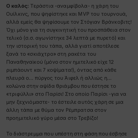
Ο καλός:
Τεράστια -αναμφίβολα- η χάρη του
Ουίλκινς, που ψηφίστηκε και MVP του τουρνουά,
αλλά εμείς θα ψηφίσουμε τον Στόγιαν Βράνκοβιτς!
Όχι μόνο για τη συγκινητική του προσπάθεια στον
τελικό (σ.σ. αγωνίστηκε 34 λεπτά με πυρετό) και
την ιστορική του τάπα, αλλά γιατί αποτέλεσε
ξανά το «σκιάχτρο» στη ρακέτα του
Παναθηναϊκού (μόνο στον ημιτελικό είχε 12
ριμπάουντ και 7 κοψίματα!), όντας από κάθε
πλευρά ο… πύργος του Άιφελ ή αλλιώς η…
κολώνα στην αψίδα θριάμβου που έστησε το
«τριφύλλι» στο Παρίσι! Στο οποίο Παρίσι -για να
μην ξεχνιόμαστε- το έστειλε αυτός χάρη σε μια
άλλη τάπα με θύμα τον Ρέμπρατσα στον
προημιτελικό γύρο μέσα στο Τρεβίζο!
Το διάστρεμμα που υπέστη στη φάση που έσβησε