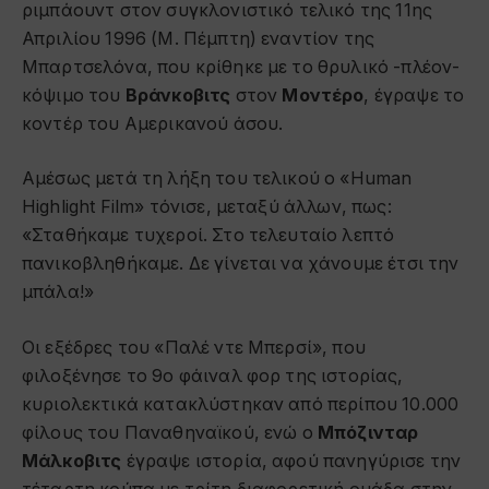
ριμπάουντ στον συγκλονιστικό τελικό της 11ης
Απριλίου 1996 (Μ. Πέμπτη) εναντίον της
Μπαρτσελόνα, που κρίθηκε με το θρυλικό -πλέον-
κόψιμο του
Βράνκοβιτς
στον
Μοντέρο
, έγραψε το
κοντέρ του Αμερικανού άσου.
Αμέσως μετά τη λήξη του τελικού o «Human
Highlight Film» τόνισε, μεταξύ άλλων, πως:
«Σταθήκαμε τυχεροί. Στο τελευταίο λεπτό
πανικοβληθήκαμε. Δε γίνεται να χάνουμε έτσι την
μπάλα!»
Οι εξέδρες του «Παλέ ντε Μπερσί», που
φιλοξένησε το 9ο φάιναλ φορ της ιστορίας,
κυριολεκτικά κατακλύστηκαν από περίπου 10.000
φίλους του Παναθηναϊκού, ενώ ο
Μπόζινταρ
Μάλκοβιτς
έγραψε ιστορία, αφού πανηγύρισε την