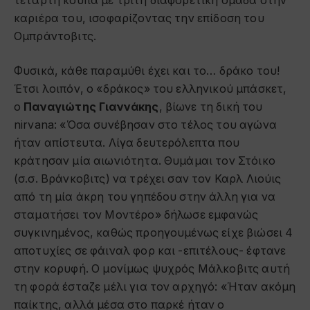
τέταρτη κούπα με τρίτη διαφορετική ομάδα στην
καριέρα του, ισοφαρίζοντας την επίδοση του
Ομπράντοβιτς.
Φυσικά, κάθε παραμύθι έχει και το… δράκο του!
Έτσι λοιπόν, ο «δράκος» του ελληνικού μπάσκετ,
ο
Παναγιώτης Γιαννάκης
, βίωνε τη δική του
nirvana: «Όσα συνέβησαν στο τέλος του αγώνα
ήταν απίστευτα. Λίγα δευτερόλεπτα που
κράτησαν μία αιωνιότητα. Θυμάμαι τον Στόικο
(σ.σ. Βράνκοβιτς) να τρέχει σαν τον Καρλ Λιούις
από τη μία άκρη του γηπέδου στην άλλη για να
σταματήσει τον Μοντέρο» δήλωσε εμφανώς
συγκινημένος, καθώς προηγουμένως είχε βιώσει 4
αποτυχίες σε φάιναλ φορ και -επιτέλους- έφτανε
στην κορυφή. Ο μονίμως ψυχρός Μάλκοβιτς αυτή
τη φορά έσταζε μέλι για τον αρχηγό: «Ήταν ακόμη
παίκτης, αλλά μέσα στο παρκέ ήταν ο