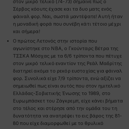
στον μικρό τελικό (74-73) σήμαινε πως ο
Σέρβος κόουτς έχασε και τα δυο ματς ενός
φάιναλ φορ. Ναι, σωστά μαντέψατε! Αυτή ήταν
η μοναδική φορά που συνέβη κάτι τέτοιο μέχρι
και σήμερα!
Ο πρώτος Λετονός στην ιστορία που
αγωνίστηκε στο ΝΒΑ, ο Γκούνταρς Βέτρα της
ΤΣΣΚΑ Μόσχας με τα 6/6 τρίποντα που πέτυχε
στον μικρό τελικό εναντίον της Ρεάλ Μαδρίτης
διατηρεί ακόμα το ρεκόρ ευστοχίας για φάιναλ
φορ. Συνολικά είχε 7/9 τρίποντα, ενώ αξίζει να
σημειωθεί πως είναι αυτός που στον ημιτελικό
Ελλάδας-Σοβιετικής Ένωσης το 1989, στο
Ευρωμπάσκετ του Ζάγκρεμπ, είχε κάνει βήματα
στο τέλος και στέρησε από την ομάδα του τη
δυνατότητα να ανατρέψει το εις βάρος της 81-
80 που είχε διαμορφωθεί με το θρυλικό