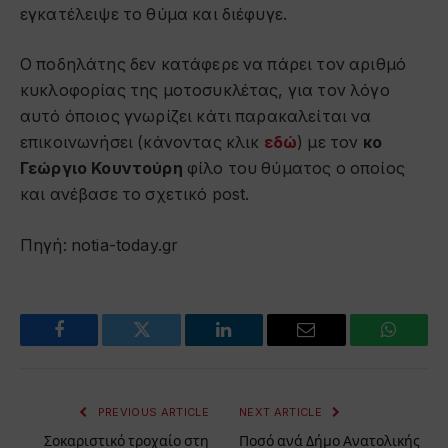
εγκατέλειψε το θύμα και διέφυγε.
Ο ποδηλάτης δεν κατάφερε να πάρει τον αριθμό
κυκλοφορίας της μοτοσυκλέτας, για τον λόγο
αυτό όποιος γνωρίζει κάτι παρακαλείται να
επικοινωνήσει (κάνοντας κλικ
εδώ
) με τον
κο
Γεώργιο Κουντούρη
φίλο του θύματος ο οποίος
και ανέβασε το σχετικό post.
Πηγή: notia-today.gr
Facebook
Twitter
LinkedIn
Email
WhatsA
PREVIOUS ARTICLE
NEXT ARTICLE
Σοκαριστικό τροχαίο στη
Ποσό ανά Δήμο Ανατολικής