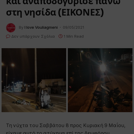
και αναποδογύρισε πάνω
στη νησίδα (ΕΙΚΟΝΕΣ)
By
I love Vouliagmeni
09/05/2021
Δεν υπάρχουν Σχόλια
1 Min Read
Τη νύχτα του Σαββάτου 8 προς Κυριακή 9 Μαΐου,
είχαμε αυτό το ατύχημα επί της Λεωφόρου