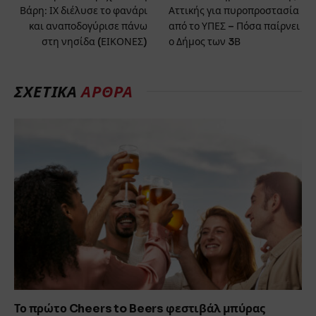
Βάρη: ΙΧ διέλυσε το φανάρι
Αττικής για πυροπροστασία
και αναποδογύρισε πάνω
από το ΥΠΕΣ – Πόσα παίρνει
στη νησίδα (ΕΙΚΟΝΕΣ)
ο Δήμος των 3Β
ΣΧΕΤΙΚΆ
ΆΡΘΡΑ
Το πρώτο Cheers to Beers φεστιβάλ μπύρας