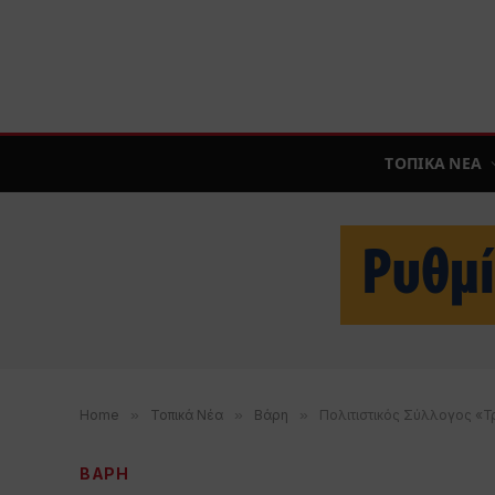
ΤΟΠΙΚΑ ΝΕΑ
Home
»
Τοπικά Νέα
»
Βάρη
»
Πολιτιστικός Σύλλογος «Τρ
ΒΑΡΗ