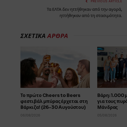
PREVIOUS ARTICLE
Τα ΕΛΤΑ δεν ηττήθηκαν από την αγορά,
ηττήθηκαν από τη στασιμότητα.
ΣΧΕΤΙΚΑ
ΑΡΘΡΑ
Το πρώτο Cheers to Beers
Βάρη: 1.000
φεστιβάλ μπύρας έρχεται στη
για τους πυρ
Βάρκιζα! (26-30 Aυγούστου)
Μάνδρας
06/08/2026
05/08/2026