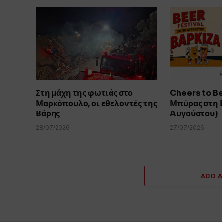
Στη μάχη της φωτιάς στο
Cheers to B
Μαρκόπουλο, οι εθελοντές της
Μπύρας στη 
Βάρης
Aυγούστου)
28/07/2026
27/07/2026
ADD 