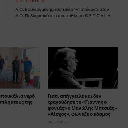
NEXT ARTICLE
Α.Ο. Βουλιαγμένης: ισοπαλία 1-1 απέναντι στον
Α.Ο. Παλληνιακό στο πρωτάθλημα A’ Ε.Π.Σ.ΑΝ.Α
 μπουκάλια νερό
Γιατί απήγγειλε και δεν
όπληκτους της
τραγούδησε το «Γιάννης ο
φονιάς» ο Μανώλης Μητσιάς –
«Αίσχος», φώναζε ο κόσμος
30/07/2026