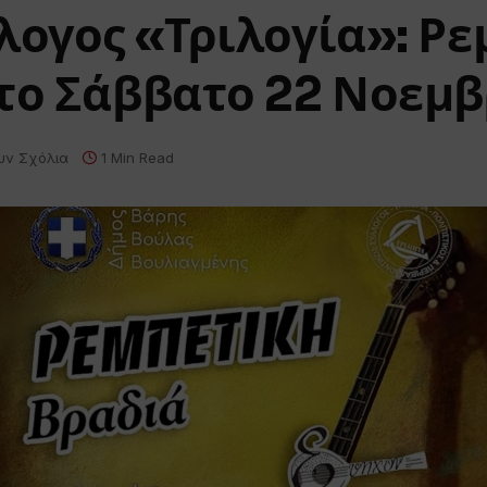
λογος «Τριλογία»: Ρ
 το Σάββατο 22 Νοεμ
υν Σχόλια
1 Min Read