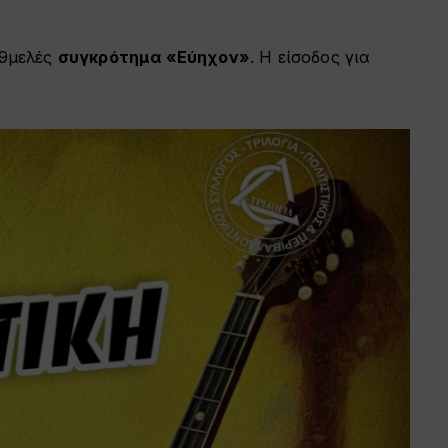
 9μελές
συγκρότημα «Εύηχον»
. Η είσοδος για