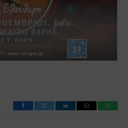
Facebook
Twitter
LinkedIn
Email
WhatsAp