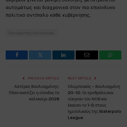
αυτομάτως και διαχρονικά στον πιο επικίνδυνο
πολιτικό αντίπαλο κάθε κυβέρνησης.
Παναγιώτης Κόνσουλας
Facebook
Twitter
LinkedIn
Email
WhatsA
PREVIOUS ARTICLE
NEXT ARTICLE
Αστέρας Βουλιαγμένης:
Ολυμπιακός – Βουλιαγμένη
Πόσο κοστίζει η είσοδος το
20-10: Οι ερυθρόλευκοι
καλοκαίρι 2026
νίκησαν τον ΝΟΒ και
έκαναν το 1-0 στους
ημιτελικούς της Waterpolo
League