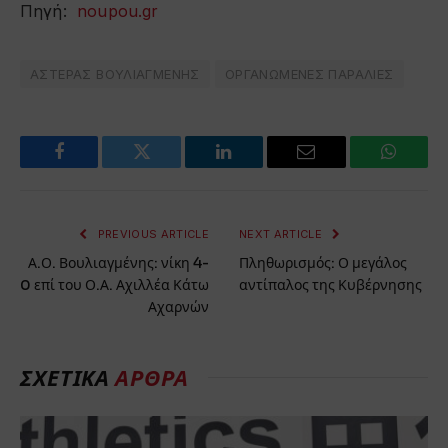
Πηγή:
noupou.gr
ΑΣΤΕΡΑΣ ΒΟΥΛΙΑΓΜΕΝΗΣ
ΟΡΓΑΝΩΜΕΝΕΣ ΠΑΡΑΛΙΕΣ
Facebook
Twitter
LinkedIn
Email
WhatsA
PREVIOUS ARTICLE
NEXT ARTICLE
Α.Ο. Βουλιαγμένης: νίκη 4-
Πληθωρισμός: Ο μεγάλος
0 επί του Ο.Α. Αχιλλέα Κάτω
αντίπαλος της Κυβέρνησης
Αχαρνών
ΣΧΕΤΙΚΆ
ΆΡΘΡΑ