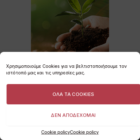
Χρησιμοποιούμε Cookies για να βελτιστοποιήσουμε τον
ιστότοπό μας και τις υπηρεσίες μας.
ΟΛΑ ΤΑ COOKIES
Εγγραφείτε στο
ΔΕΝ ΑΠΟΔΕΧΟΜΑΙ
Newsletter
Cookie policy
Cookie policy
Κάντε εγγραφή στο newsletter για να