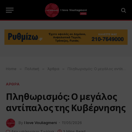
Home
»
Πολιτική
»
Άρθρα
»
Πληθωρισμός: Ο μεγάλος αντίπαλος της Κυβέρνησης
ΑΡΘΡΑ
Πληθωρισμός: Ο μεγάλος
αντίπαλος της Κυβέρνησης
By
I love Vouliagmeni
11/05/2026
Δεν υπάρχουν Σχόλια
3 Mins Read