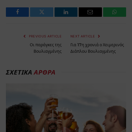
Facebook
Twitter
LinkedIn
Email
WhatsA
PREVIOUS ARTICLE
NEXT ARTICLE
Οι παράγκες της
Για 17η χρονιά ο Χειμερινός
Βουλιαγμένης
Διάπλου Βουλιαγμένης
ΣΧΕΤΙΚΑ
ΑΡΘΡΑ