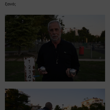
ξανά;