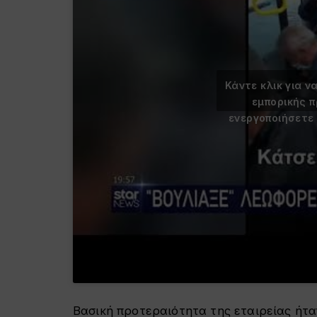
Κάντε κλικ για ν
εμπορικής 
ενεργοποιήσετε
Βασική προτεραιότητα της εταιρείας ήτα