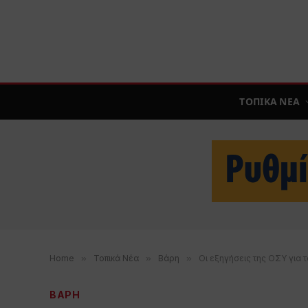
ΤΟΠΙΚΑ ΝΕΑ
Home
»
Τοπικά Νέα
»
Βάρη
»
Οι εξηγήσεις της ΟΣΥ για
ΒΑΡΗ