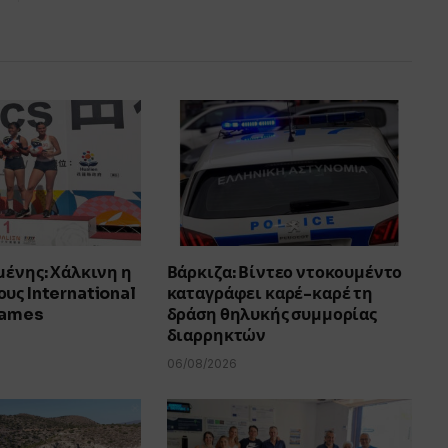
μένης: Χάλκινη η
Βάρκιζα: Βίντεο ντοκουμέντο
υς International
καταγράφει καρέ-καρέ τη
Games
δράση θηλυκής συμμορίας
διαρρηκτών
06/08/2026