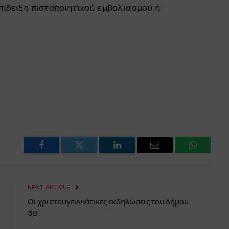
επίδειξη πιστοποιητικού εμβολιασμού ή
Facebook
Twitter
LinkedIn
Email
WhatsAp
NEXT ARTICLE
Οι χριστουγεννιάτικες εκδηλώσεις του Δήμου
3Β