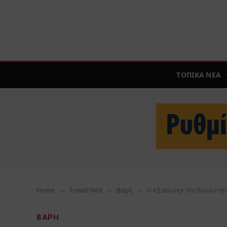
ΤΟΠΙΚΑ ΝΕΑ
Home
»
Τοπικά Νέα
»
Βάρη
»
O «Σασμός» στη Βούλα τη
ΒΑΡΗ