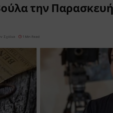
Βούλα την Παρασκευή
ν Σχόλια
1 Min Read