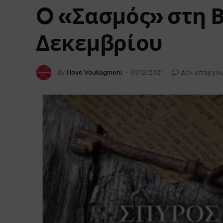
O «Σασμός» στη 
Δεκεμβρίου
By
I love Vouliagmeni
01/12/2021
Δεν υπάρχου