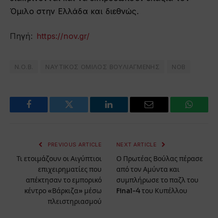
Όμιλο στην Ελλάδα και διεθνώς.
Πηγή:
https://nov.gr/
Ν.Ο.Β.
ΝΑΥΤΙΚΟΣ ΟΜΙΛΟΣ ΒΟΥΛΙΑΓΜΕΝΗΣ
ΝΟΒ
Facebook
Twitter
LinkedIn
Email
WhatsA
PREVIOUS ARTICLE
NEXT ARTICLE
Τι ετοιμάζουν οι Αιγύπτιοι
Ο Πρωτέας Βούλας πέρασε
επιχειρηματίες που
από τον Αμύντα και
απέκτησαν το εμπορικό
συμπλήρωσε το παζλ του
κέντρο «Βάρκιζα» μέσω
Final-4 του Κυπέλλου
πλειστηριασμού