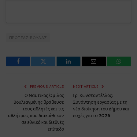
ΠΡΩΤΕΑΣ ΒΟΥΛΑΣ
Facebook
Twitter
LinkedIn
Email
WhatsA
PREVIOUS ARTICLE
NEXT ARTICLE
Ο Ναυτικός Όμιλος
Γρ. Κωνσταντέλλος:
Βουλιαγμένης βράβευσε
Συνάντηση εργασίας με τη
τους αθλητές και τις
νέα διοίκηση του Δήμου και
αθλήτριες που διακρίθηκαν
ευχές για το 2026
σε εθνικό και διεθνές
επίπεδο