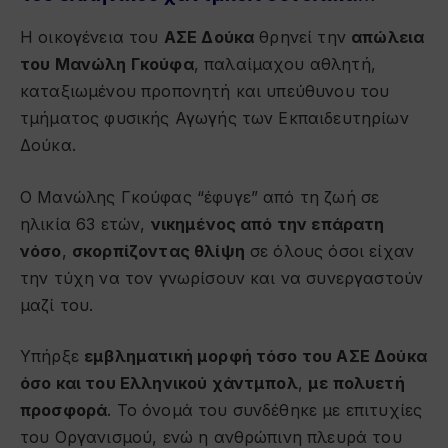
Η οικογένεια του
ΑΣΕ Δούκα
θρηνεί την
απώλεια
του Μανώλη Γκούφα
, παλαίμαχου αθλητή,
καταξιωμένου προπονητή και υπεύθυνου του
τμήματος φυσικής Αγωγής των Εκπαιδευτηρίων
Δούκα.
Ο Μανώλης Γκούφας “έφυγε” από τη ζωή σε
ηλικία 63 ετών,
νικημένος από την επάρατη
νόσο
,
σκορπίζοντας θλίψη
σε όλους όσοι είχαν
την τύχη να τον γνωρίσουν και να συνεργαστούν
μαζί του.
Υπήρξε
εμβληματική μορφή τόσο του ΑΣΕ Δούκα
όσο και του Ελληνικού χάντμπολ
,
με πολυετή
προσφορά
. Το όνομά του συνδέθηκε με επιτυχίες
του Οργανισμού, ενώ η ανθρώπινη πλευρά του