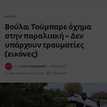
ΒΟΎΛΑ
Βούλα: Toύμπαρε όχημα
στην παραλιακή – Δεν
υπάρχουν τραυματίες
(εικόνες)
By
I love Vouliagmeni
14/01/2025
Δεν υπάρχουν Σχόλια
1 Min Read