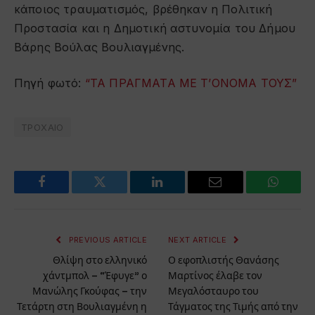
κάποιος τραυματισμός, βρέθηκαν η Πολιτική
Προστασία και η Δημοτική αστυνομία του Δήμου
Βάρης Βούλας Βουλιαγμένης.
Πηγή φωτό:
“ΤΑ ΠΡΑΓΜΑΤΑ ΜΕ Τ’ΟΝΟΜΑ ΤΟΥΣ”
ΤΡΟΧΑΙΟ
Facebook
Twitter
LinkedIn
Email
WhatsA
PREVIOUS ARTICLE
NEXT ARTICLE
Θλίψη στο ελληνικό
Ο εφοπλιστής Θανάσης
χάντμπολ – “Έφυγε” ο
Μαρτίνος έλαβε τον
Μανώλης Γκούφας – την
Μεγαλόσταυρο του
Τετάρτη στη Βουλιαγμένη η
Τάγματος της Τιμής από την