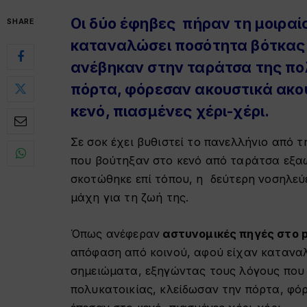
Οι δύο έφηβες πήραν τη μοιραί
SHARE
καταναλώσει ποσότητα βότκας
ανέβηκαν στην ταράτσα της πο
πόρτα, φόρεσαν ακουστικά ακο
κενό, πιασμένες χέρι-χέρι.
Σε σοκ έχει βυθιστεί το πανελλήνιο από 
που βούτηξαν στο κενό από ταράτσα εξα
σκοτώθηκε επί τόπου, η δεύτερη νοσηλεύ
μάχη για τη ζωή της.
Όπως ανέφεραν
αστυνομικές πηγές στο p
απόφαση από κοινού, αφού είχαν κατανα
σημειώματα, εξηγώντας τους λόγους που 
πολυκατοικίας, κλείδωσαν την πόρτα, φό