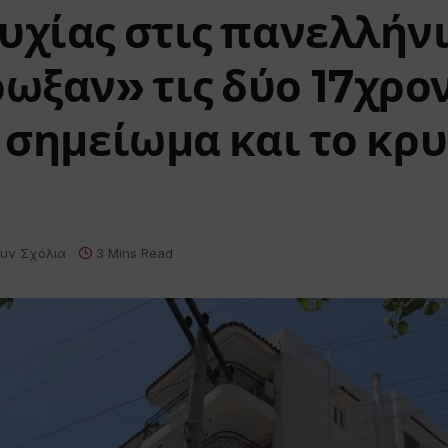
υχίας στις πανελλήνι
ξαν» τις δύο 17χρον
ο σημείωμα και το κρ
υν Σχόλια
3 Mins Read