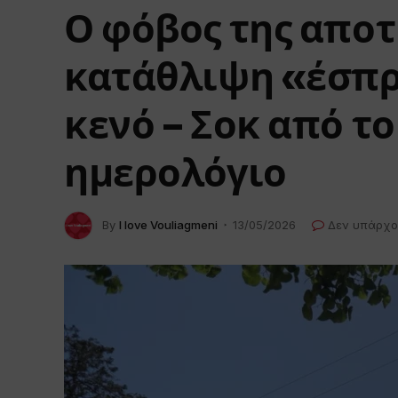
Ο φόβος της αποτ
κατάθλιψη «έσπρω
κενό – Σοκ από τ
ημερολόγιο
By
I love Vouliagmeni
13/05/2026
Δεν υπάρχο