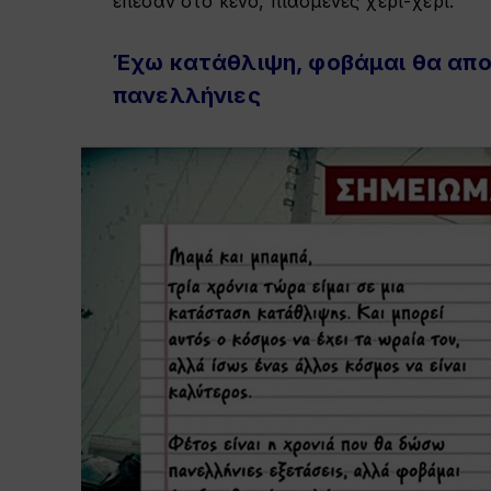
έπεσαν στο κενό, πιασμένες χέρι-χέρι.
Έχω κατάθλιψη, φοβάμαι θα απο
πανελλήνιες