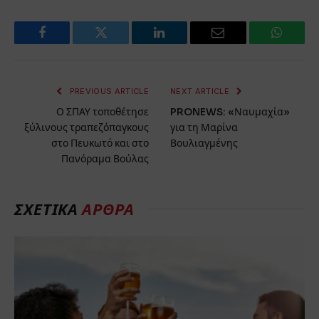
Facebook
Twitter
LinkedIn
Email
WhatsA
PREVIOUS ARTICLE
NEXT ARTICLE
Ο ΣΠΑΥ τοποθέτησε
PRONEWS: «Ναυμαχία»
ξύλινους τραπεζόπαγκους
για τη Μαρίνα
στο Πευκωτό και στο
Βουλιαγμένης
Πανόραμα Βούλας
ΣΧΕΤΙΚΑ
ΑΡΘΡΑ