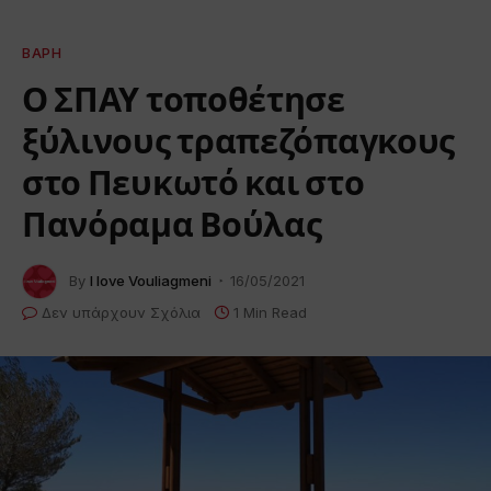
ΒΆΡΗ
Ο ΣΠΑΥ τοποθέτησε
ξύλινους τραπεζόπαγκους
στο Πευκωτό και στο
Πανόραμα Βούλας
By
I love Vouliagmeni
16/05/2021
Δεν υπάρχουν Σχόλια
1 Min Read