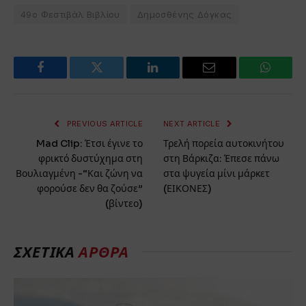
49ο Φεστιβάλ Βιβλίου
Δημοσθένης Δόγκας
Facebook
Twitter
LinkedIn
Email
WhatsA
PREVIOUS ARTICLE
NEXT ARTICLE
Mad Clip: Έτσι έγινε το
Τρελή πορεία αυτοκινήτου
φρικτό δυστύχημα στη
στη Βάρκιζα: Έπεσε πάνω
Βουλιαγμένη -“Και ζώνη να
στα ψυγεία μίνι μάρκετ
φορούσε δεν θα ζούσε”
(ΕΙΚΟΝΕΣ)
(βίντεο)
ΣΧΕΤΙΚΑ
ΑΡΘΡΑ