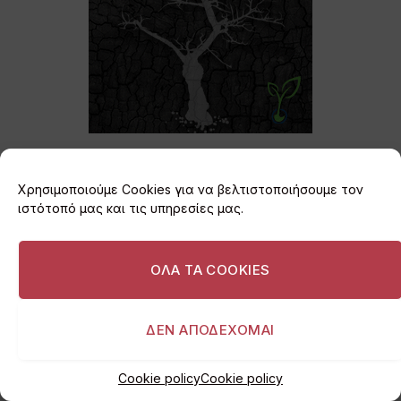
Χρησιμοποιούμε Cookies για να βελτιστοποιήσουμε τον
ιστότοπό μας και τις υπηρεσίες μας.
Εγγραφείτε στο
ΟΛΑ ΤΑ COOKIES
Newsletter
ΔΕΝ ΑΠΟΔΕΧΟΜΑΙ
Κάντε εγγραφή στο newsletter για να
μαθαίνετε πρώτοι τα τελευταία νέα και τις
σημαντικές εξελίξεις.
Cookie policy
Cookie policy