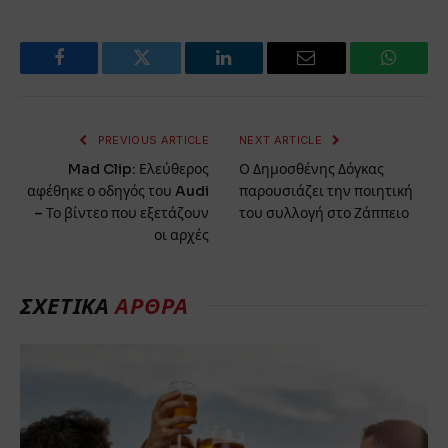
Facebook
Twitter
LinkedIn
Email
WhatsA
PREVIOUS ARTICLE
NEXT ARTICLE
Mad Clip: Ελεύθερος
Ο Δημοσθένης Δόγκας
αφέθηκε ο οδηγός του Audi
παρουσιάζει την ποιητική
– Το βίντεο που εξετάζουν
του συλλογή στο Ζάππειο
οι αρχές
ΣΧΕΤΙΚΆ
ΆΡΘΡΑ