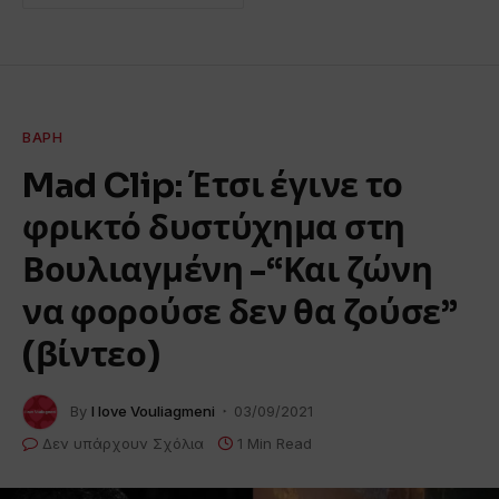
ΒΆΡΗ
Mad Clip: Έτσι έγινε το
φρικτό δυστύχημα στη
Βουλιαγμένη -“Και ζώνη
να φορούσε δεν θα ζούσε”
(βίντεο)
By
I love Vouliagmeni
03/09/2021
Δεν υπάρχουν Σχόλια
1 Min Read