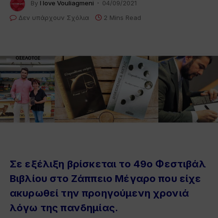
By
I love Vouliagmeni
04/09/2021
Δεν υπάρχουν Σχόλια
2 Mins Read
Σε εξέλιξη βρίσκεται το
49ο Φεστιβάλ
Βιβλίου
στο
Ζάππειο Μέγαρο
που είχε
ακυρωθεί την προηγούμενη χρονιά
λόγω της πανδημίας.