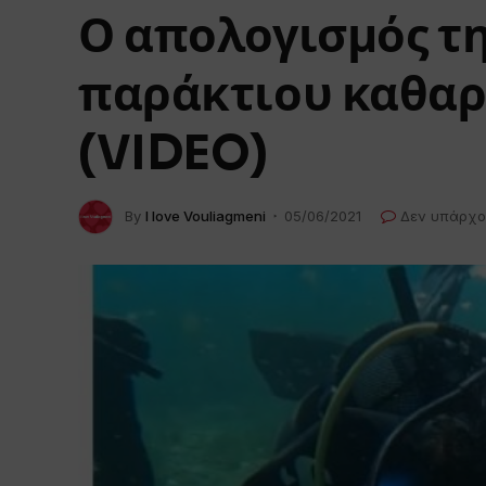
Ο απολογισμός τ
παράκτιου καθαρ
(VIDEO)
By
I love Vouliagmeni
05/06/2021
Δεν υπάρχο