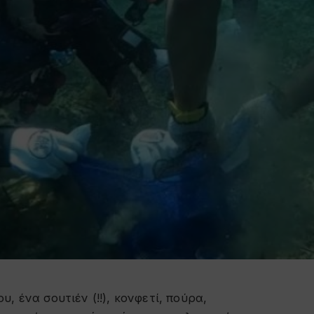
, ένα σουτιέν (!!), κονφετί, πούρα,