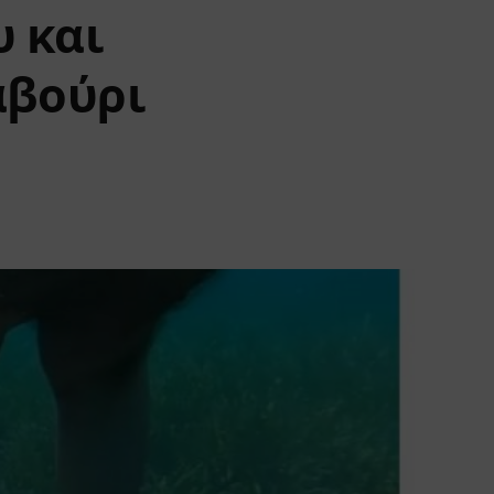
υ και
αβούρι