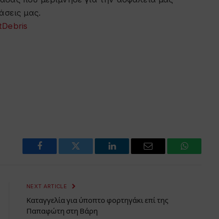
άσεις μας.
tDebris
Facebook
Twitter
LinkedIn
Email
WhatsAp
NEXT ARTICLE
Καταγγελία για ύποπτο φορτηγάκι επί της
Παπαφώτη στη Βάρη