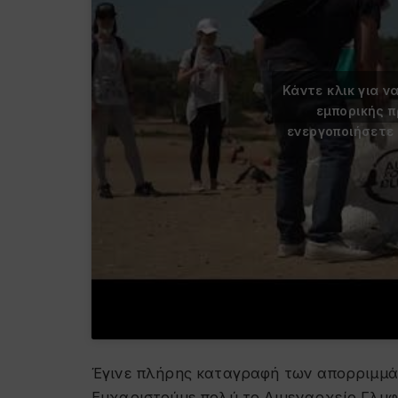
Κάντε κλικ για ν
εμπορικής 
ενεργοποιήσετε
Έγινε πλήρης καταγραφή των απορριμμά
Ευχαριστούμε πολύ το Λιμεναρχείο Γλυφ