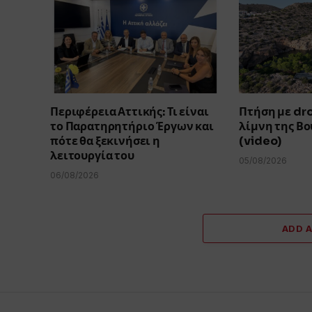
Περιφέρεια Αττικής: Τι είναι
Πτήση με dr
το Παρατηρητήριο Έργων και
λίμνη της Β
πότε θα ξεκινήσει η
(video)
λειτουργία του
05/08/2026
06/08/2026
ADD 