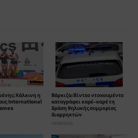
μένης: Χάλκινη η
Βάρκιζα: Βίντεο ντοκουμέντο
υς International
καταγράφει καρέ-καρέ τη
Games
δράση θηλυκής συμμορίας
διαρρηκτών
06/08/2026