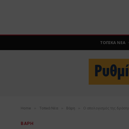
ΤΟΠΙΚΑ ΝΕΑ
Home
»
Τοπικά Νέα
»
Βάρη
»
Ο απολογισμός της δράσης
ΒΑΡΗ