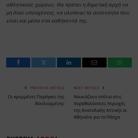
αθλητικούς χώρους. Θα πρέπει η δημοτική αρχή να
μη δίνει υποσχέσεις, να υλοποιεί τα αυτονόητα που
είναι και μέσα στα καθήκοντά της.
Facebook
Twitter
LinkedIn
Email
WhatsA
PREVIOUS ARTICLE
NEXT ARTICLE
Οι κρυμμένες Παράγκες της
Νοικιάζουν σπίτια στις
Βουλιαγμένης
παραθαλάσσιες περιοχές
της Ανατολικής Αττικής οι
Αθηναίοι για το Πάσχα