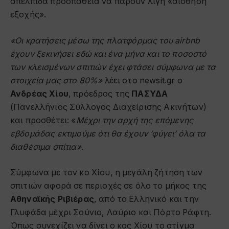
απέλπιδα προσπάθεια να πάρουν λίγη «αίσθηση
εξοχής».
«Οι κρατήσεις μέσω της πλατφόρμας του airbnb
έχουν ξεκινήσει εδώ και ένα μήνα και το ποσοστό
των κλεισμένων σπιτιών έχει φτάσει σύμφωνα με τα
στοιχεία μας στο 80%»
λέει στο newsit.gr ο
Ανδρέας Χίου
, πρόεδρος της
ΠΑΣΥΔΑ
(Πανελλήνιος Σύλλογος Διαχείρισης Ακινήτων)
και προσθέτει: «
Μέχρι την αρχή της επόμενης
εβδομάδας εκτιμούμε ότι θα έχουν ‘φύγει’ όλα τα
διαθέσιμα σπίτια».
Σύμφωνα με τον κο Χίου, η μεγάλη ζήτηση των
σπιτιών αφορά σε περιοχές σε όλο το μήκος της
Αθηναϊκής Ριβιέρας
, από το Ελληνικό και την
Γλυφάδα μέχρι Σούνιο, Λαύριο και Πόρτο Ράφτη.
Όπως συνεχίζει να δίνει ο κος Χίου το στίγμα