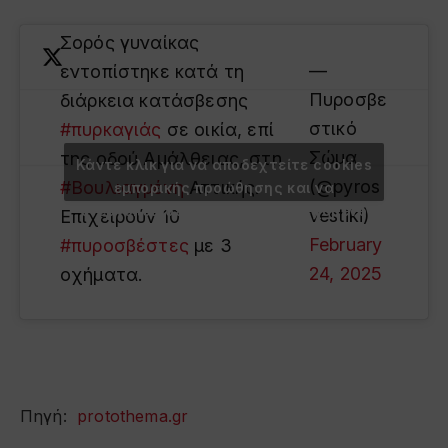
Σορός γυναίκας
—
εντοπίστηκε κατά τη
Πυροσβε
διάρκεια κατάσβεσης
στικό
#πυρκαγιάς
σε οικία, επί
Σώμα
της οδού Αμάλθειας, στη
Κάντε κλικ για να αποδεχτείτε cookies
(@pyros
#Βουλιαγμένη
Αττικής.
εμπορικής προώθησης και να
ενεργοποιήσετε αυτό το περιεχόμενο
vestiki)
Επιχειρούν 10
February
#πυροσβέστες
με 3
24, 2025
οχήματα.
Πηγή:
protothema.gr