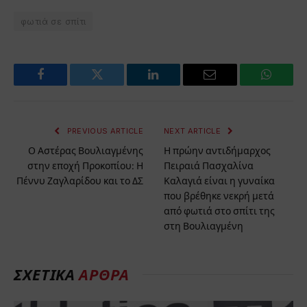
φωτιά σε σπίτι
Facebook
Twitter
LinkedIn
Email
WhatsA
PREVIOUS ARTICLE
NEXT ARTICLE
Ο Αστέρας Βουλιαγμένης
Η πρώην αντιδήμαρχος
στην εποχή Προκοπίου: Η
Πειραιά Πασχαλίνα
Πέννυ Ζαγλαρίδου και το ΔΣ
Καλαγιά είναι η γυναίκα
που βρέθηκε νεκρή μετά
από φωτιά στο σπίτι της
στη Βουλιαγμένη
ΣΧΕΤΙΚΑ
ΑΡΘΡΑ