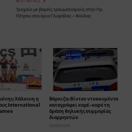
NEXT ARTICLE
Τροχαίο με βαρείς τραυματισμούς στην Πρ.
Πέτρου στα όρια Γλυφάδας – Βούλας
μένης: Χάλκινη η
Βάρκιζα: Βίντεο ντοκουμέντο
υς International
καταγράφει καρέ-καρέ τη
Games
δράση θηλυκής συμμορίας
διαρρηκτών
06/08/2026