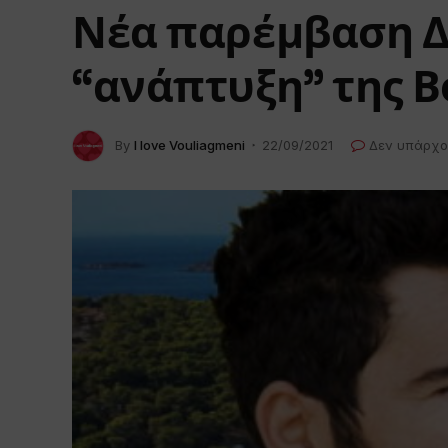
Νέα παρέμβαση Δ
“ανάπτυξη” της 
By
I love Vouliagmeni
22/09/2021
Δεν υπάρχο