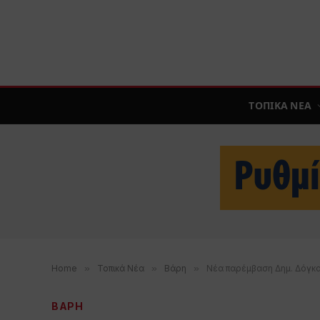
ΤΟΠΙΚΑ ΝΕΑ
Home
»
Τοπικά Νέα
»
Βάρη
»
Νέα παρέμβαση Δημ. Δόγκα
ΒΑΡΗ