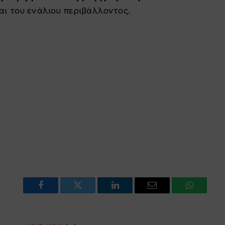
αι του ενάλιου περιβάλλοντος.
Facebook
Twitter
LinkedIn
Email
WhatsAp