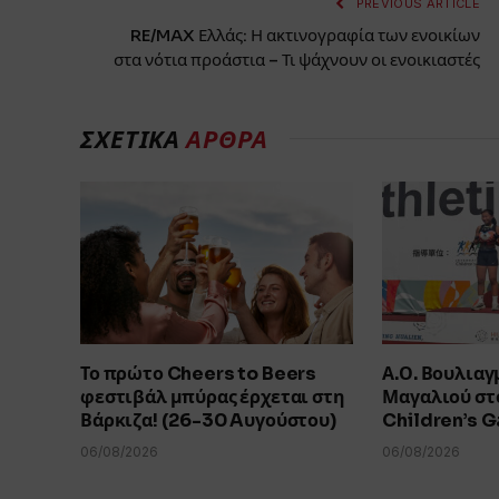
PREVIOUS ARTICLE
RE/MAX Ελλάς: Η ακτινογραφία των ενοικίων
στα νότια προάστια – Τι ψάχνουν οι ενοικιαστές
ΣΧΕΤΙΚΑ
ΑΡΘΡΑ
Το πρώτο Cheers to Beers
Α.Ο. Βουλιαγ
φεστιβάλ μπύρας έρχεται στη
Μαγαλιού στο
Βάρκιζα! (26-30 Aυγούστου)
Children’s 
06/08/2026
06/08/2026