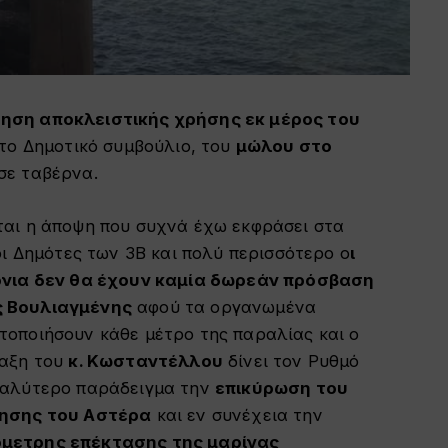
ηση αποκλειστικής χρήσης εκ μέρος του
το Δημοτικό συμβούλιο, του
μώλου στο
σε ταβέρνα.
αι η άποψη που συχνά έχω εκφράσει στα
οι Δημότες των 3Β και πολύ περισσότερο ο
ι
ρόνια δεν θα έχουν καμία δωρεάν πρόσβαση
ς Βουλιαγμένης
αφού τα οργανωμένα
οποιήσουν κάθε μέτρο της παραλίας και ο
ταξη του
κ. Κωσταντέλλου
δίνει τον Ρυθμό
καλύτερο παράδειγμα την
επικύρωση του
ίησης του Αστέρα
και εν συνέχεια την
ρμετρης επέκτασης της μαρίνας