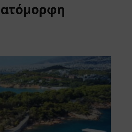
ερατόμορφη