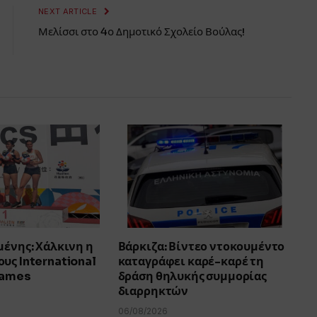
NEXT ARTICLE
Μελίσσι στο 4ο Δημοτικό Σχολείο Βούλας!
μένης: Χάλκινη η
Βάρκιζα: Βίντεο ντοκουμέντο
υς International
καταγράφει καρέ-καρέ τη
Games
δράση θηλυκής συμμορίας
διαρρηκτών
06/08/2026