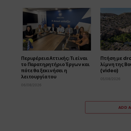
Περιφέρεια Αττικής: Τι είναι
Πτήση με dr
το Παρατηρητήριο Έργων και
λίμνη της Β
πότε θα ξεκινήσει η
(video)
λειτουργία του
05/08/2026
06/08/2026
ADD 