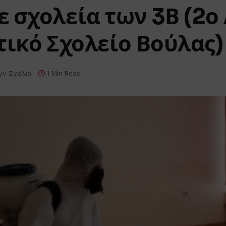
 σχολεία των 3Β (2ο
τικό Σχολείο Βούλας)
υν Σχόλια
1 Min Read