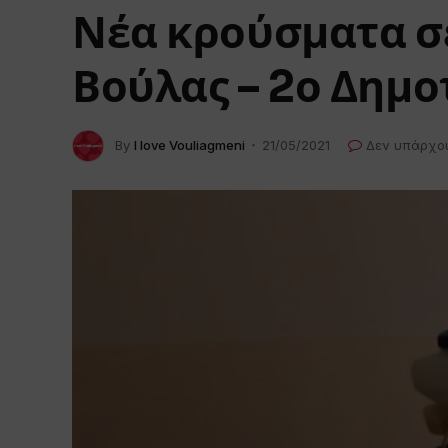
Νέα κρούσματα σε
Βούλας – 2ο Δημο
By
I love Vouliagmeni
21/05/2021
Δεν υπάρχο