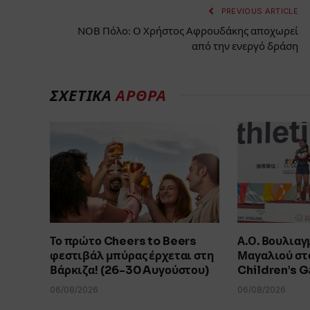
PREVIOUS ARTICLE
ΝΟΒ Πόλο: Ο Χρήστος Αφρουδάκης αποχωρεί
από την ενεργό δράση
ΣΧΕΤΙΚΑ
ΑΡΘΡΑ
Το πρώτο Cheers to Beers
Α.Ο. Βουλιαγ
φεστιβάλ μπύρας έρχεται στη
Μαγαλιού στο
Βάρκιζα! (26-30 Aυγούστου)
Children’s 
06/08/2026
06/08/2026