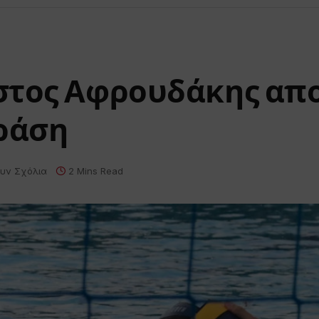
στος Αφρουδάκης απ
δράση
υν Σχόλια
2 Mins Read