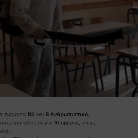
α τμήματα
Β2
και
Β Ανθρωπιστικό
,
αμείνει κλειστό για 10 ημέρες, όπως
λλο.