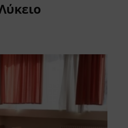
 Λύκειο