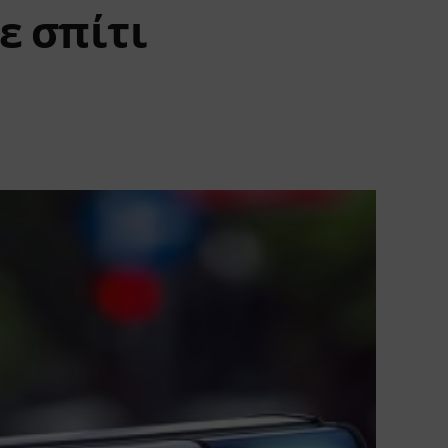
ε σπίτι