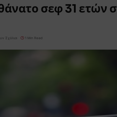
θάνατο σεφ 31 ετών σ
υν Σχόλια
1 Min Read