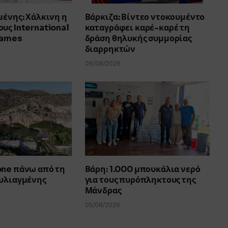
μένης: Χάλκινη η
Βάρκιζα: Βίντεο ντοκουμέντο
υς International
καταγράφει καρέ-καρέ τη
Games
δράση θηλυκής συμμορίας
διαρρηκτών
06/08/2026
one πάνω από τη
Βάρη: 1.000 μπουκάλια νερό
ουλιαγμένης
για τους πυρόπληκτους της
Μάνδρας
05/08/2026