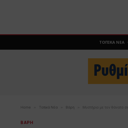
ΤΟΠΙΚΑ ΝΕΑ
Home
»
Τοπικά Νέα
»
Βάρη
»
Μυστήριο με τον θάνατο σε
ΒΑΡΗ