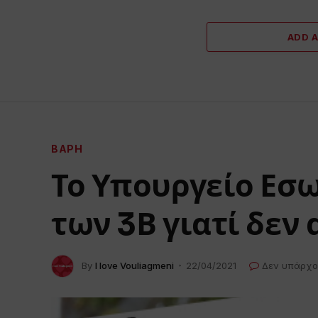
ADD 
ΒΆΡΗ
Το Υπουργείο Εσ
των 3Β γιατί δεν
By
I love Vouliagmeni
22/04/2021
Δεν υπάρχο