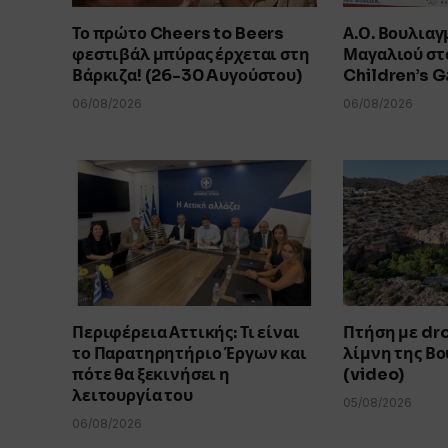
Το πρώτο Cheers to Beers
Α.Ο. Βουλιαγ
φεστιβάλ μπύρας έρχεται στη
Μαγαλιού στο
Βάρκιζα! (26-30 Aυγούστου)
Children’s 
06/08/2026
06/08/2026
Περιφέρεια Αττικής: Τι είναι
Πτήση με dr
το Παρατηρητήριο Έργων και
λίμνη της Β
πότε θα ξεκινήσει η
(video)
λειτουργία του
05/08/2026
06/08/2026