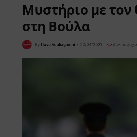
Μυστήριο με τον 
στη Βούλα
By
I love Vouliagmeni
22/04/2021
Δεν υπάρχο