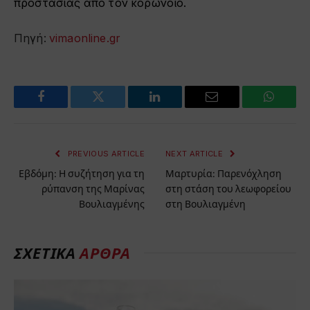
προστασίας από τον κορωνοϊό.
Πηγή:
vimaonline.gr
Facebook
Twitter
LinkedIn
Email
WhatsA
PREVIOUS ARTICLE
NEXT ARTICLE
Εβδόμη: Η συζήτηση για τη
Μαρτυρία: Παρενόχληση
ρύπανση της Μαρίνας
στη στάση του λεωφορείου
Βουλιαγμένης
στη Βουλιαγμένη
ΣΧΕΤΙΚΆ
ΆΡΘΡΑ