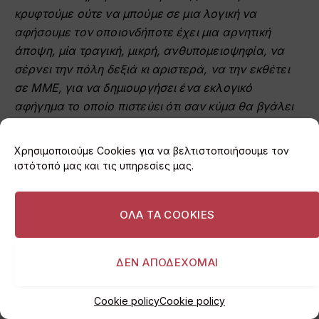
κρυφτούμε ούτε να μπούμε σε μια λογική να
αφήσουμε τον οποιονδήποτε έχει μια αρνητική
άποψη, μία τραγική, μικρή, ανθυπομειοψηφία, να
σέρνει την πόλη δεξιά κι αριστερά, να την εκθέτει
σε ΜΜΕ, για να δημιουργήσει ένα εκλογικό
αφήγημα το οποίο πιστεύει ότι σαν κύμα θα βγάλει
κάποιους επιτήδειους πολιτευτές και πολιτικάντηδες
της περιοχής στον αφρό».
Χρησιμοποιούμε Cookies για να βελτιστοποιήσουμε τον
ιστότοπό μας και τις υπηρεσίες μας.
Σ.Σ. Παντού βλέπει αντιπάλους για τον
δημαρχιακό θώκο, ο δήμαρχος, καθυβρίζοντας
ΟΛΑ ΤΑ COOKIES
τον όποιον δημότη τολμήσει να εκφράσει
διαφορετική άποψη.
ΔΕΝ ΑΠΟΔΕΧΟΜΑΙ
Cookie policy
Cookie policy
Πηγή
:
εφημερίδα «Εβδόμη» 4 Δεκεμβρίου 2021
/