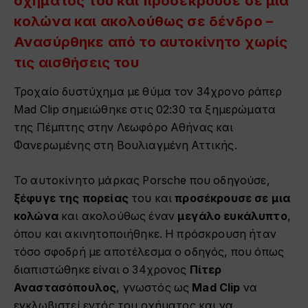
οχήματος του και προσέκρουσε σε μια
κολώνα και ακολούθως σε δένδρο –
Ανασύρθηκε από το αυτοκίνητο χωρίς
τις αισθήσεις του
Τροχαίο δυστύχημα με θύμα τον 34χρονο ράπερ
Mad Clip σημειώθηκε στις 02:30 τα ξημερώματα
της Πέμπτης στην Λεωφόρο Αθήνας και
Φανερωμένης στη Βουλιαγμένη Αττικής.
To αυτοκίνητο μάρκας Porsche που οδηγούσε,
ξέφυγε της πορείας
του και
προσέκρουσε σε μια
κολώνα
και ακολούθως έναν
μεγάλο ευκάλυπτο
,
όπου και ακινητοποιήθηκε. Η πρόσκρουση ήταν
τόσο σφοδρή με αποτέλεσμα ο οδηγός, που όπως
διαπιστώθηκε είναι ο 34χρονος
Πίτερ
Αναστασόπουλος
, γνωστός ως
Mad Clip
να
εγκλωβιστεί εντός του οχήματος και να