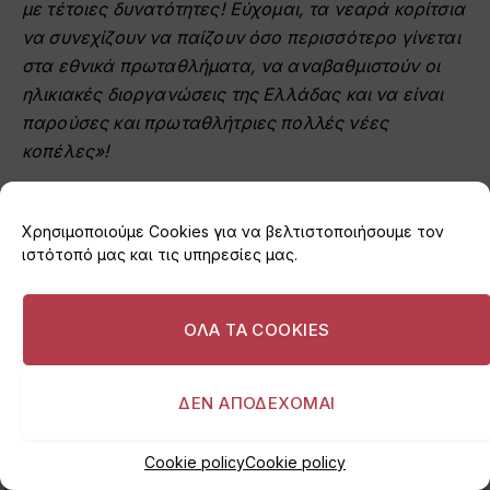
με τέτοιες δυνατότητες! Εύχομαι, τα νεαρά κορίτσια
να συνεχίζουν να
παίζουν όσο περισσότερο γίνεται
στα εθνικά πρωταθλήματα, να αναβαθμιστούν οι
ηλικιακές
διοργανώσεις της Ελλάδας και να είναι
παρούσες και πρωταθλήτριες πολλές νέες
κοπέλες»!
Χρησιμοποιούμε Cookies για να βελτιστοποιήσουμε τον
ιστότοπό μας και τις υπηρεσίες μας.
ΟΛΑ ΤΑ COOKIES
ΔΕΝ ΑΠΟΔΕΧΟΜΑΙ
Cookie policy
Cookie policy