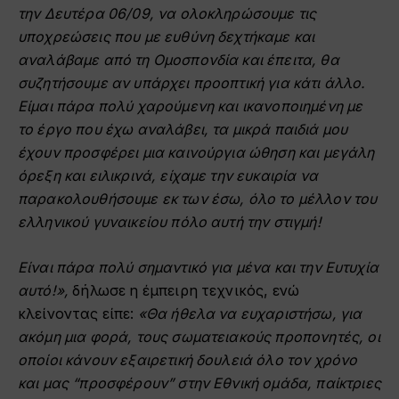
την Δευτέρα 06/09, να ολοκληρώσουμε τις
υποχρεώσεις που με ευθύνη δεχτήκαμε και
αναλάβαμε από τη Ομοσπονδία και έπειτα, θα
συζητήσουμε αν υπάρχει προοπτική για κάτι άλλο.
Είμαι πάρα πολύ χαρούμενη και ικανοποιημένη με
το έργο που έχω αναλάβει, τα μικρά παιδιά μου
έχουν προσφέρει μια καινούργια ώθηση και μεγάλη
όρεξη και ειλικρινά, είχαμε την ευκαιρία να
παρακολουθήσουμε εκ των έσω, όλο το μέλλον του
ελληνικού γυναικείου πόλο αυτή την στιγμή!
Είναι πάρα πολύ σημαντικό για μένα και την Ευτυχία
αυτό!»,
δήλωσε η έμπειρη τεχνικός, ενώ
κλείνοντας είπε:
«Θα ήθελα να ευχαριστήσω, για
ακόμη μια φορά, τους σωματειακούς
προπονητές, οι
οποίοι κάνουν εξαιρετική δουλειά όλο τον χρόνο
και μας “προσφέρουν” στην
Εθνική ομάδα, παίκτριες