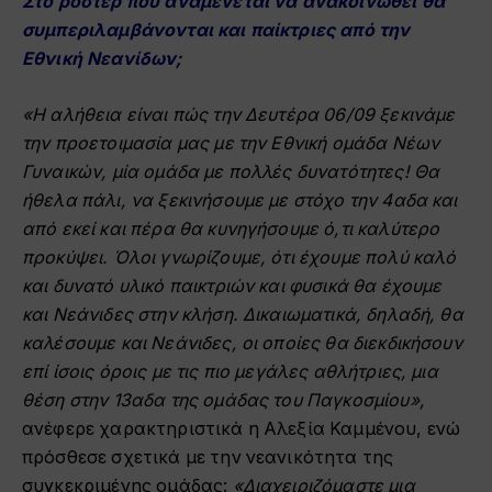
Στο ρόστερ που αναμένεται να ανακοινωθεί θα
συμπεριλαμβάνονται και παίκτριες από την
Εθνική Νεανίδων;
«Η αλήθεια είναι πώς την Δευτέρα 06/09 ξεκινάμε
την προετοιμασία μας με την Εθνική ομάδα Νέων
Γυναικών, μία ομάδα με πολλές δυνατότητες! Θα
ήθελα πάλι, να ξεκινήσουμε με στόχο την 4αδα και
από εκεί και πέρα θα κυνηγήσουμε ό,τι καλύτερο
προκύψει. Όλοι γνωρίζουμε, ότι έχουμε πολύ καλό
και δυνατό υλικό παικτριών και φυσικά θα έχουμε
και Νεάνιδες στην κλήση. Δικαιωματικά, δηλαδή, θα
καλέσουμε και Νεάνιδες, οι οποίες θα διεκδικήσουν
επί ίσοις όροις με τις πιο μεγάλες αθλήτριες, μια
θέση στην 13αδα της ομάδας του Παγκοσμίου»,
ανέφερε χαρακτηριστικά η Αλεξία Καμμένου, ενώ
πρόσθεσε σχετικά με την νεανικότητα της
συγκεκριμένης ομάδας:
«Διαχειριζόμαστε μια