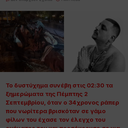
Το δυστύχημα συνέβη στις 02:30 τα
ξημερώματα της Πέμπτης 2
Σεπτεμβρίου, όταν ο 34χρονος ράπερ
που νωρίτερα βρισκόταν σε γάμο
φίλων του έχασε τον έλεγχο του