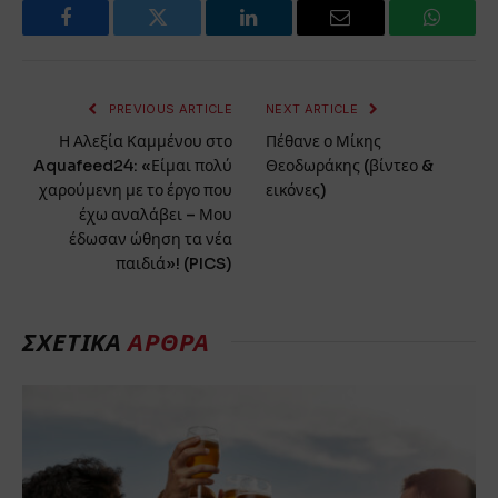
Facebook
Twitter
LinkedIn
Email
WhatsA
PREVIOUS ARTICLE
NEXT ARTICLE
Η Αλεξία Καμμένου στο
Πέθανε ο Μίκης
Aquafeed24: «Είμαι πολύ
Θεοδωράκης (βίντεο &
χαρούμενη με το έργο που
εικόνες)
έχω αναλάβει – Μου
έδωσαν ώθηση τα νέα
παιδιά»! (PICS)
ΣΧΕΤΙΚΑ
ΑΡΘΡΑ