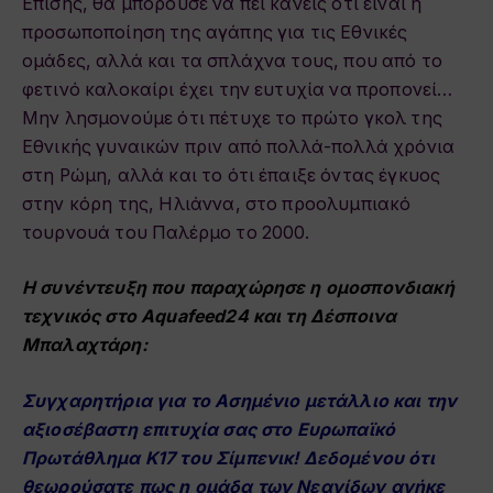
Επίσης, θα μπορούσε να πει κανείς ότι είναι η
προσωποποίηση της αγάπης για τις Εθνικές
ομάδες, αλλά και τα σπλάχνα τους, που από το
φετινό καλοκαίρι έχει την ευτυχία να προπονεί…
Μην λησμονούμε ότι πέτυχε το πρώτο γκολ της
Εθνικής γυναικών πριν από πολλά-πολλά χρόνια
στη Ρώμη, αλλά και το ότι έπαιξε όντας έγκυος
στην κόρη της, Ηλιάννα, στο προολυμπιακό
τουρνουά του Παλέρμο το 2000.
Η συνέντευξη που παραχώρησε η ομοσπονδιακή
τεχνικός στο Aquafeed24 και τη
Δέσπ
οινα
Μπαλαχτάρη:
Συγχαρητήρια για το Ασημένιο μετάλλιο και την
αξιοσέβαστη επιτυχία σας στο
Ευρωπαϊκό
Πρωτάθλημα Κ17 του Σίμπενικ! Δεδομένου ότι
θεωρούσατε πως η ομάδα των
Νεανίδων ανήκε