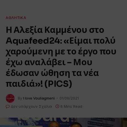
ΑΘΛΗΤΙΚΆ
Η Αλεξία Καμμένου στο
Aquafeed24: «Είμαι πολύ
χαρούμενη με το έργο που
έχω αναλάβει – Μου
έδωσαν ώθηση τα νέα
παιδιά»! (PICS)
By
I love Vouliagmeni
01/09/2021
Δεν υπάρχουν Σχόλια
6 Mins Read