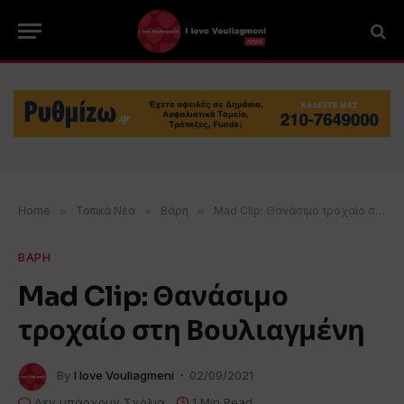
Home
»
Τοπικά Νέα
»
Βάρη
»
Mad Clip: Θανάσιμο τροχαίο στη Βουλιαγμένη
ΒΑΡΗ
Mad Clip: Θανάσιμο
τροχαίο στη Βουλιαγμένη
By
I love Vouliagmeni
02/09/2021
Δεν υπάρχουν Σχόλια
1 Min Read