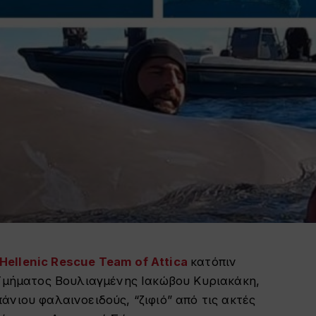
ellenic Rescue Team of Attica
κατόπιν
 Τμήματος Βουλιαγμένης Ιακώβου Κυριακάκη,
νιου φαλαινοειδούς, “ζιφιό” από τις ακτές