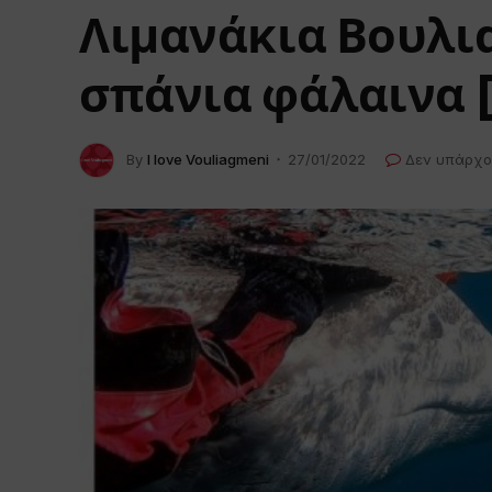
Λιμανάκια Βουλια
σπάνια φάλαινα [
By
I love Vouliagmeni
27/01/2022
Δεν υπάρχο