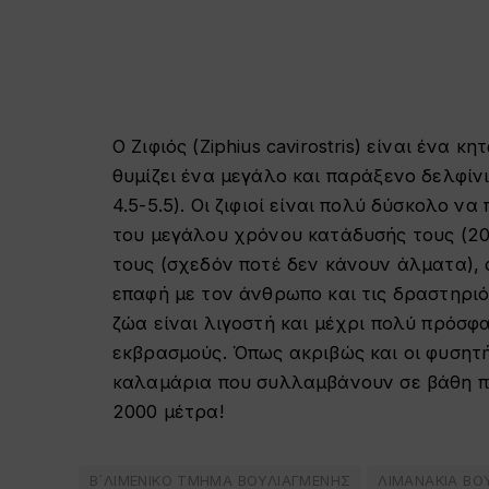
Ο Ζιφιός (Ziphius cavirostris) είναι ένα
θυμίζει ένα μεγάλο και παράξενο δελφίν
4.5-5.5). Οι ζιφιοί είναι πολύ δύσκολο ν
του μεγάλου χρόνου κατάδυσής τους (20
τους (σχεδόν ποτέ δεν κάνουν άλματα), 
επαφή με τον άνθρωπο και τις δραστηριό
ζώα είναι λιγοστή και μέχρι πολύ πρόσ
εκβρασμούς. Όπως ακριβώς και οι φυσητήρ
καλαμάρια που συλλαμβάνουν σε βάθη πο
2000 μέτρα!
Β´ΛΙΜΕΝΙΚΟ ΤΜΗΜΑ ΒΟΥΛΙΑΓΜΕΝΗΣ
ΛΙΜΑΝΑΚΙΑ ΒΟ