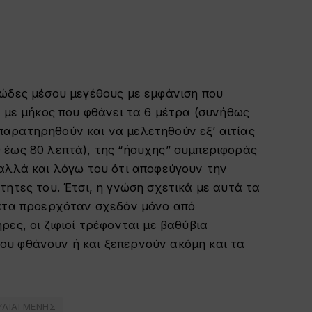
 κητώδες μέσου μεγέθους με εμφάνιση που
ι με μήκος που φθάνει τα 6 μέτρα (συνήθως
α παρατηρηθούν και να μελετηθούν εξ’ αιτίας
 έως 80 λεπτά), της “ήσυχης” συμπεριφοράς
αλλά και λόγω του ότι αποφεύγουν την
τητες του. Έτσι, η γνώση σχετικά με αυτά τα
φατα προερχόταν σχεδόν μόνο από
ες, οι ζιφιοί τρέφονται με βαθύβια
υ φθάνουν ή και ξεπερνούν ακόμη και τα
ΥΛΙΑΓΜΕΝΗΣ