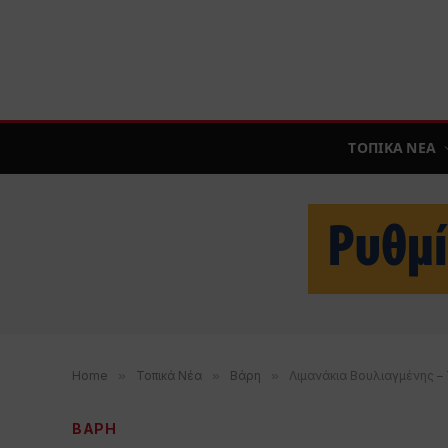
ΤΟΠΙΚΑ ΝΕΑ
Home
»
Τοπικά Νέα
»
Βάρη
»
Λιμανάκια Βουλιαγμένης – 
ΒΑΡΗ