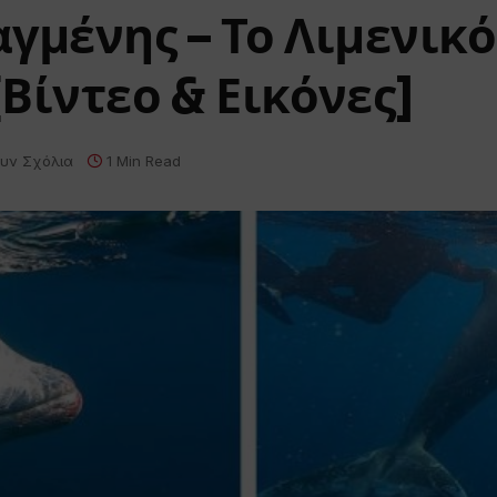
γμένης – Το Λιμενικό
Βίντεο & Εικόνες]
υν Σχόλια
1 Min Read