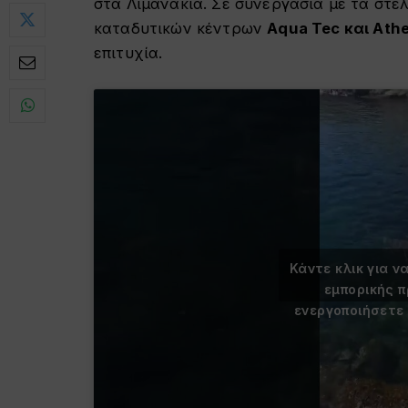
στα Λιμανάκια. Σε συνεργασία με τα στε
καταδυτικών κέντρων
Aqua Tec και Athe
επιτυχία.
Κάντε κλικ για ν
εμπορικής 
ενεργοποιήσετε