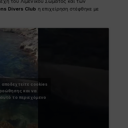
λέχη του Λιμενικού Σώματος και των
ns Divers Club
η επιχείρηση στέφθηκε με
α αποδεχτείτε cookies
προώθησης και να
 αυτό το περιεχόμενο