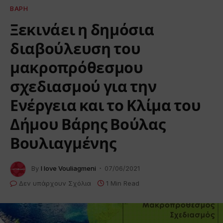
ΒΆΡΗ
Ξεκινάει η δημόσια
διαβούλευση του
μακροπρόθεσμου
σχεδιασμού για την
Ενέργεια και το Κλίμα του
Δήμου Βάρης Βούλας
Βουλιαγμένης
By
I love Vouliagmeni
07/06/2021
Δεν υπάρχουν Σχόλια
1 Min Read