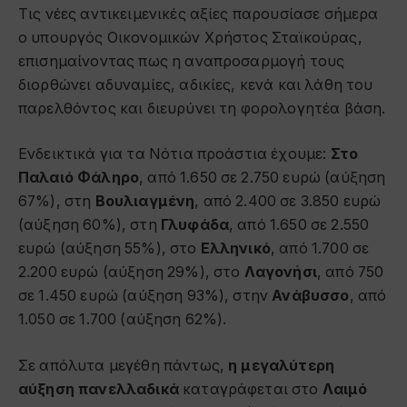
Τις νέες αντικειμενικές αξίες παρουσίασε σήμερα
ο υπουργός Οικονομικών Χρήστος Σταϊκούρας,
επισημαίνοντας πως η αναπροσαρμογή τους
διορθώνει αδυναμίες, αδικίες, κενά και λάθη του
παρελθόντος και διευρύνει τη φορολογητέα βάση.
Ενδεικτικά για τα Νότια προάστια έχουμε:
Στο
Παλαιό Φάληρο
, από 1.650 σε 2.750 ευρώ (αύξηση
67%), στη
Βουλιαγμένη
, από 2.400 σε 3.850 ευρώ
(αύξηση 60%), στη
Γλυφάδα
, από 1.650 σε 2.550
ευρώ (αύξηση 55%), στο
Ελληνικό
, από 1.700 σε
2.200 ευρώ (αύξηση 29%), στο
Λαγονήσι
, από 750
σε 1.450 ευρώ (αύξηση 93%), στην
Ανάβυσσο
, από
1.050 σε 1.700 (αύξηση 62%).
Σε απόλυτα μεγέθη πάντως,
η μεγαλύτερη
αύξηση πανελλαδικά
καταγράφεται στο
Λαιμό