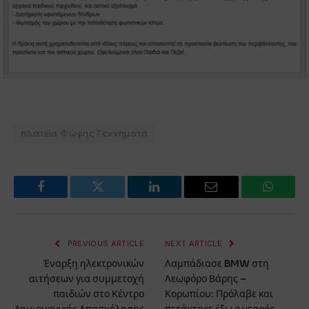
πλατεία Φώφης Γεννηματά
Facebook
Twitter
LinkedIn
Email
WhatsA
PREVIOUS ARTICLE
NEXT ARTICLE
Έναρξη ηλεκτρονικών
Λαμπάδιασε BMW στη
αιτήσεων για συμμετοχή
Λεωφόρο Βάρης –
παιδιών στο Κέντρο
Κορωπίου: Πρόλαβε και