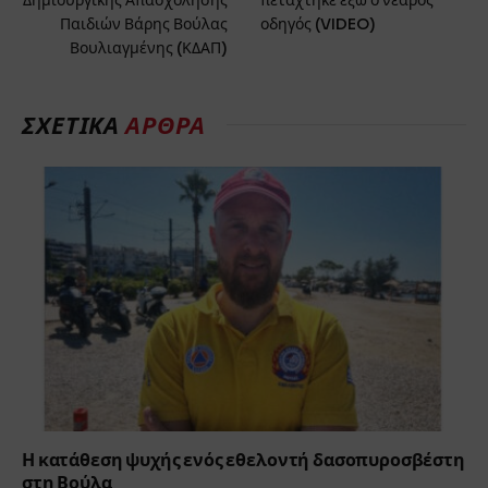
Δημιουργικής Απασχόλησης
πετάχτηκε έξω ο νεαρός
Παιδιών Βάρης Βούλας
οδηγός (VIDEO)
Βουλιαγμένης (ΚΔΑΠ)
ΣΧΕΤΙΚΆ
ΆΡΘΡΑ
Η κατάθεση ψυχής ενός εθελοντή δασοπυροσβέστη
στη Βούλα