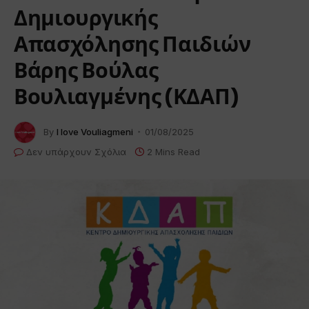
Δημιουργικής
Απασχόλησης Παιδιών
Βάρης Βούλας
Βουλιαγμένης (ΚΔΑΠ)
By
I love Vouliagmeni
01/08/2025
Δεν υπάρχουν Σχόλια
2 Mins Read