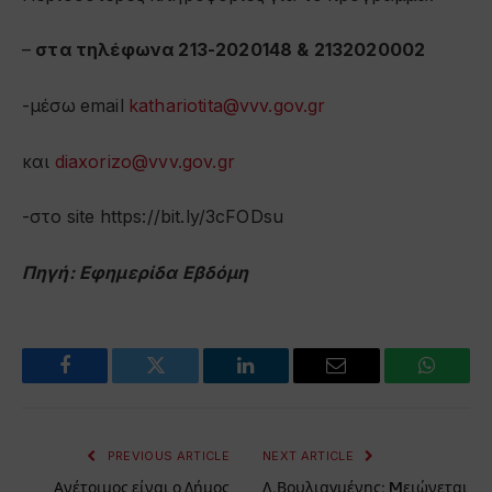
–
στα τηλέφωνα 213-2020148 & 2132020002
-μέσω email
kathariotita@vvv.gov.gr
και
diaxorizo@vvv.gov.gr
-στο site https://bit.ly/3cFODsu
Πηγή: Εφημερίδα Εβδόμη
Facebook
Twitter
LinkedIn
Email
WhatsA
PREVIOUS ARTICLE
NEXT ARTICLE
Ανέτοιμος είναι ο Δήμος
Λ.Βουλιαγμένης: Mειώνεται