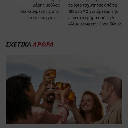
Βάρης Βούλας
το όριο ταχύτητας από τα
Βουλιαγμένης για τη
80 στα 70 χιλιόμετρα την
στείρωση γάτων
ώρα στο τμήμα από τη Λ.
Αλίμου έως την Ποσειδώνος
ΣΧΕΤΙΚΆ
ΆΡΘΡΑ