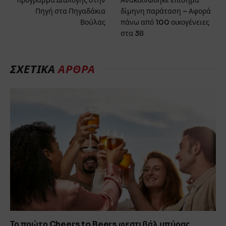
πρόγραμμα Διαλογής στην
Ανακοινώθηκε επίσημα
Πηγή στα Πηγαδάκια
δίμηνη παράταση – Αφορά
Βούλας
πάνω από 100 οικογένειες
στα 3Β
ΣΧΕΤΙΚΑ
ΑΡΘΡΑ
Το πρώτο Cheers to Beers φεστιβάλ μπύρας