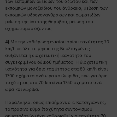
των εκπομπών οξειδίων του αζώτου και των
εκπομπών μονοξείδιου του άνθρακα, μείωση των
εκπομπών υδρογονανθράκων και σωματιδίων,
μείωση της έντασης θορύβου, μείωση του
σχηματισμού όζοντος.
4)
Με την καθιέρωση ενιαίου ορίου ταχύτητας 70
km/h σε όλο το μήκος της Βουλιαγμένης
αυξάνεται η διοχετευτική ικανότητα του
συγκεκριμένου οδικού τμήματος. Η διοχετευτική
ικανότητα για όριο ταχύτητας στα 80 km/h είναι
1700 οχήματα ανά ώρα και λωρίδα , ενώ για όριο
ταχύτητας στα 70 km είναι 1750 οχήματα ανά
ώρα και λωρίδα.
Παράλληλα, όπως επισήμανε ο κ. Κατσιγιάννης,
το πράσινο κύμα (ταχύτητα συντονισμού
σηματοδοτών) έχει καθορισθεί για ταχύτητα 70