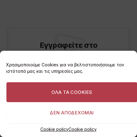
Εγγραφείτε στο
Newsletter
Χρησιμοποιούμε Cookies για να βελτιστοποιήσουμε τον
Κάντε εγγραφή στο newsletter για να
ιστότοπό μας και τις υπηρεσίες μας.
μαθαίνετε πρώτοι τα τελευταία νέα και τις
σημαντικές εξελίξεις.
ΟΛΑ ΤΑ COOKIES
ΔΕΝ ΑΠΟΔΕΧΟΜΑΙ
Cookie policy
Cookie policy
Με την εγγραφή σας, αποδέχεστε την
Πολιτική