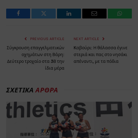
Facebook
Twitter
LinkedIn
Email
WhatsA
PREVIOUS ARTICLE
NEXT ARTICLE
Σύγκρουση επαγγελματικών
Kαβούρι: Η θάλασσα έγινε
οχημάτων στη Βάρη:
στεριά και πας στο νησάκι
Δεύτερο τροχαίο στα 3Β την
απέναντι, με τα πόδια
ίδια μέρα
ΣΧΕΤΙΚΆ
ΆΡΘΡΑ