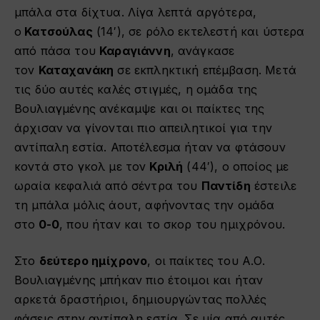
μπάλα στα δίχτυα. Λίγα λεπτά αργότερα,
ο
Κατσούλας
(14′), σε ρόλο εκτελεστή και ύστερα
από πάσα του
Καραγιάννη
, ανάγκασε
τον
Καταχανάκη
σε εκπληκτική επέμβαση. Μετά
τις δύο αυτές καλές στιγμές, η ομάδα της
Βουλιαγμένης ανέκαμψε και οι παίκτες της
άρχισαν να γίνονται πιο απειλητικοί για την
αντίπαλη εστία. Αποτέλεσμα ήταν να φτάσουν
κοντά στο γκολ με τον
Κριλή
(44′), ο οποίος με
ωραία κεφαλιά από σέντρα του
Παντίδη
έστειλε
τη μπάλα μόλις άουτ, αφήνοντας την ομάδα
στο
0-0
, που ήταν και το σκορ του ημιχρόνου.
Στο
δεύτερο ημίχρονο
, οι παίκτες του Α.Ο.
Βουλιαγμένης μπήκαν πιο έτοιμοι και ήταν
αρκετά δραστήριοι, δημιουργώντας πολλές
φάσεις στην αντίπαλη εστία. Σε μία από αυτές,