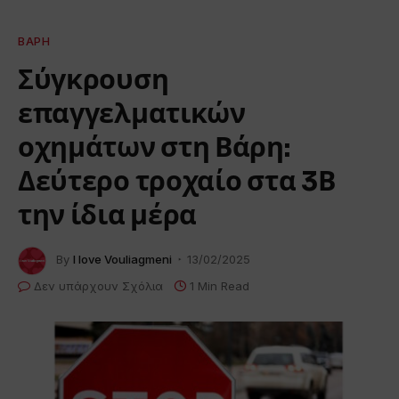
ΒΆΡΗ
Σύγκρουση
επαγγελματικών
οχημάτων στη Βάρη:
Δεύτερο τροχαίο στα 3Β
την ίδια μέρα
By
I love Vouliagmeni
13/02/2025
Δεν υπάρχουν Σχόλια
1 Min Read