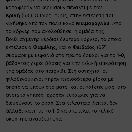
καταφέραν να κερδίσουν πέναλτι με τον
Κριλή
(63′). Ο ίδιος, όμως, στην εκτέλεσή του
νικήθηκε από τον πολύ καλό
Μεϊμάρογλου
. Από
το κόρνερ που ακολούθησε, η ομάδα της
Βουλιαγμένης κέρδισε δεύτερο κόρνερ, το οποίο
εκτέλεσε ο
Φαμέλης
, και ο
Φειδαίος
(65′)
σκόραρε με κεφαλιά στο πρώτο δοκάρι για το
1-0
,
βάζοντας γερές βάσεις για την τελική επικράτηση
της ομάδας στο παιχνίδι. Στη συνέχεια, οι
φιλοξενούμενοι πήραν περισσότερα ρίσκα με
σκοπό να μπουν στο ματς, και οι παίκτες μας, στο
ανοιχτό γήπεδο, έχασαν ευκαιρίες για να
διευρύνουν το σκορ. Στα τελευταία λεπτά, δεν
άλλαξε κάτι, με το
1-0
να αποτελεί το τελικό
σκορ της αναμέτρησης.