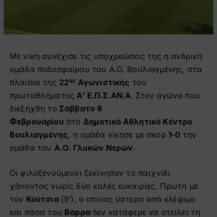
Με νίκη συνέχισε τις υποχρεώσεις της η ανδρική
ομάδα ποδοσφαίρου του Α.Ο. Βουλιαγμένης, στα
ης
πλαίσια της
22
Αγωνιστικής
του
πρωταθλήματος
Α’ Ε.Π.Σ.ΑΝ.Α
. Στον αγώνα που
διεξήχθη το
Σάββατο 8
Φεβρουαρίου
στο
Δημοτικό Αθλητικό Κέντρο
Βουλιαγμένης
, η ομάδα νίκησε με σκορ
1-0
την
ομάδα του
Α.Ο. Γλυκών Νερών
.
Οι φιλοξενούμενοι ξεκίνησαν το παιχνίδι
χάνοντας νωρίς δύο καλές ευκαιρίες. Πρώτη με
τον
Κούτσια
(9′), ο οποίος ύστερα από κλέψιμο
και πάσα του
Βάρρα
δεν κατάφερε να στείλει τη