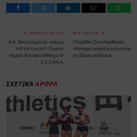
Facebook
Twitter
LinkedIn
Email
WhatsA
PREVIOUS ARTICLE
NEXT ARTICLE
Α.Ο. Βουλιαγμένης: νίκη με
Γλυφάδα: Συνελήφθησαν
1-0 επί του Α.Ο. Γλυκών
τέσσερις νεαροί για ληστεία
Νερών στο πρωτάθλημα Α’
σε βάρος ανηλίκων
Ε.Π.Σ.ΑΝ.Α.
ΣΧΕΤΙΚΑ
ΑΡΘΡΑ