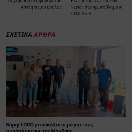
σύγκρουση στο φανάρι του
1-0 επί του Α.Ο. Γλυκών
Ασκληπιείου Βούλας
Νερών στο πρωτάθλημα Α’
Ε.Π.Σ.ΑΝ.Α.
ΣΧΕΤΙΚΆ
ΆΡΘΡΑ
Βάρη: 1.000 μπουκάλια νερό για τους
πυρόπληκτους της Μάνδρας