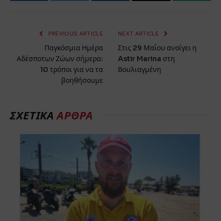
Facebook
Twitter
LinkedIn
Email
WhatsA
PREVIOUS ARTICLE
NEXT ARTICLE
Παγκόσμια Ημέρα
Στις 29 Μαΐου ανοίγει η
Αδέσποτων Ζώων σήμερα:
Astir Marina στη
10 τρόποι για να τα
Βουλιαγμένη
βοηθήσουμε
ΣΧΕΤΙΚΆ
ΆΡΘΡΑ