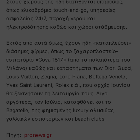
Στους χώρους της ήδη διατίθενται υπηρεσίες,
όπως ελικοδρόμιο touch-and-go, υπηρεσίες
ασφαλείας 24/7, παροχή νερού και
ηλεκτροδότησης καθώς και χώροι στάθμευσης.
Εκτός από αυτά όμως, έχουν ήδη «καταπλεύσει»
διάσημες φίρμες, όπως το ζαχαροπλαστείο-
εστιατόριο «Cova 1817» (από τα παλαιότερα του
Μιλάνο) καθώς και καταστήματα των Dior, Gucci,
Louis Vuitton, Zegna, Loro Piana, Bottega Veneta,
Yves Saint Laurent, Rolex κ.ά., που αρχές Ιουνίου
θα ξεκινήσουν τη λειτουργία τους. Λίγο
αργότερα, τον Ιούλιο, καταφθάνει και το
Bagatelle, της φημισμένης luxury αλυσίδας
γαλλικών εστιατορίων και beach clubs.
Πηγή:
pronews.gr