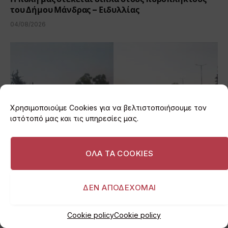
του Δήμου Μάνδρας – Ειδυλλίας
04/08/2026
Χρησιμοποιούμε Cookies για να βελτιστοποιήσουμε τον
ιστότοπό μας και τις υπηρεσίες μας.
ΟΛΑ ΤΑ COOKIES
Επικίνδυνο «σαφάρι» στην παραλιακή της Βούλας:
ΔΕΝ ΑΠΟΔΕΧΟΜΑΙ
Πεζοί αναγκάζονται να περπατούν στο οδόστρωμα
λόγω έργων
Cookie policy
Cookie policy
04/08/2026