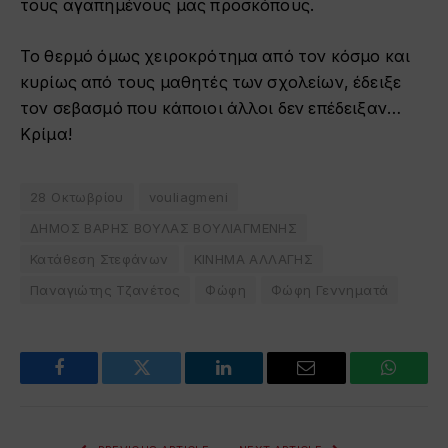
τους αγαπημένους μας προσκόπους.
Το θερμό όμως χειροκρότημα από τον κόσμο και
κυρίως από τους μαθητές των σχολείων, έδειξε
τον σεβασμό που κάποιοι άλλοι δεν επέδειξαν…
Κρίμα!
28 Οκτωβρίου
vouliagmeni
ΔΗΜΟΣ ΒΑΡΗΣ ΒΟΥΛΑΣ ΒΟΥΛΙΑΓΜΕΝΗΣ
Κατάθεση Στεφάνων
ΚΙΝΗΜΑ ΑΛΛΑΓΗΣ
Παναγιώτης Τζανέτος
Φώφη
Φώφη Γεννηματά
Facebook
Twitter
LinkedIn
Email
WhatsA