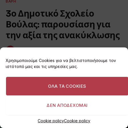
ΒΆΡΗ
3ο Δημοτικό Σχολείο
Βούλας: παρουσίαση για
την αξία της ανακύκλωσης
By
I love Vouliagmeni
29/10/2021
Δεν υπάρχουν Σχόλια
1 Min Read
Χρησιμοποιούμε Cookies για να βελτιστοποιήσουμε τον
ιστότοπό μας και τις υπηρεσίες μας.
ΟΛΑ ΤΑ COOKIES
ΔΕΝ ΑΠΟΔΕΧΟΜΑΙ
Cookie policy
Cookie policy