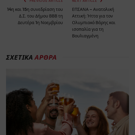
PREVIOUS ARTICLE
NEXT ARTICLE
14η και 15η συνεδρίαση του
ΕΠΣΑΝΑ – Ανατολική
Δ.Σ. του Δήμου ΒΒΒ τη
Αττική: Ήττα για τον
Δευτέρα 1η Νοεμβρίου
Ολυμπιακό Βάρης και
ισοπαλία για τη
Βουλιαγμένη
ΣΧΕΤΙΚΑ
ΑΡΘΡΑ