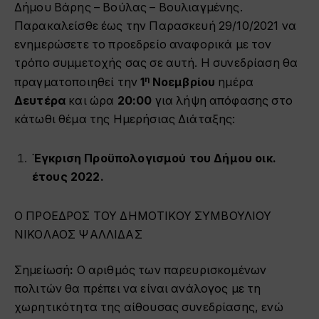
Δήμου Βάρης – Βούλας – Βουλιαγμένης.
Παρακαλείσθε έως την Παρασκευή 29/10/2021 να
ενημερώσετε το προεδρείο αναφορικά με τον
τρόπο συμμετοχής σας σε αυτή. Η συνεδρίαση θα
η
πραγματοποιηθεί την
1
Νοεμβρίου
ημέρα
Δευτέρα
και ώρα
20
:
0
0
για λήψη απόφασης στο
κάτωθι θέμα της Ημερήσιας Διάταξης:
Έγκριση Προϋπολογισμού του Δήμου οικ.
έτους 2022.
O ΠΡΟΕΔΡΟΣ ΤΟΥ
ΔΗΜΟΤΙΚΟΥ ΣΥΜΒΟΥΛΙΟΥ
NIKOΛΑΟΣ ΨΑΛΛΙΔΑΣ
Σημείωσή
:
Ο αριθμός των παρευρισκομένων
πολιτών θα πρέπει να είναι ανάλογος με τη
χωρητικότητα της αίθουσας συνεδρίασης, ενώ