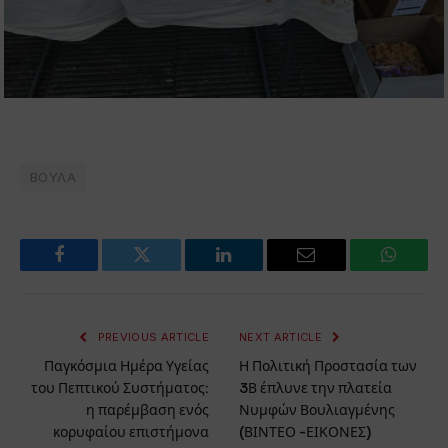
ΒΟΥΛΑ
Facebook
Twitter
LinkedIn
Email
WhatsA
PREVIOUS ARTICLE
NEXT ARTICLE
Παγκόσμια Ημέρα Υγείας
Η Πολιτική Προστασία των
του Πεπτικού Συστήματος:
3Β έπλυνε την πλατεία
η παρέμβαση ενός
Νυμφών Βουλιαγμένης
κορυφαίου επιστήμονα
(ΒΙΝΤΕΟ -ΕΙΚΟΝΕΣ)