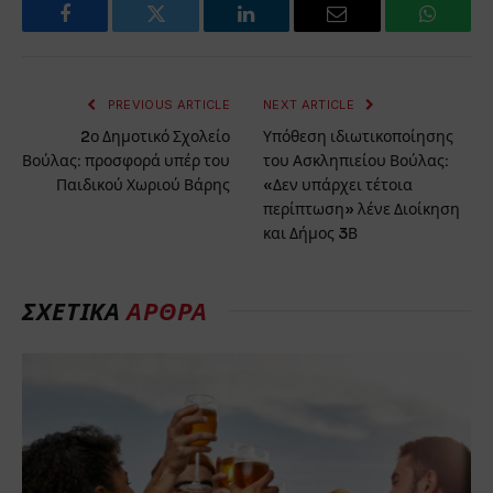
Facebook
Twitter
LinkedIn
Email
WhatsA
PREVIOUS ARTICLE
NEXT ARTICLE
2ο Δημοτικό Σχολείο
Υπόθεση ιδιωτικοποίησης
Βούλας: προσφορά υπέρ του
του Ασκληπιείου Βούλας:
Παιδικού Χωριού Βάρης
«Δεν υπάρχει τέτοια
περίπτωση» λένε Διοίκηση
και Δήμος 3Β
ΣΧΕΤΙΚΑ
ΑΡΘΡΑ