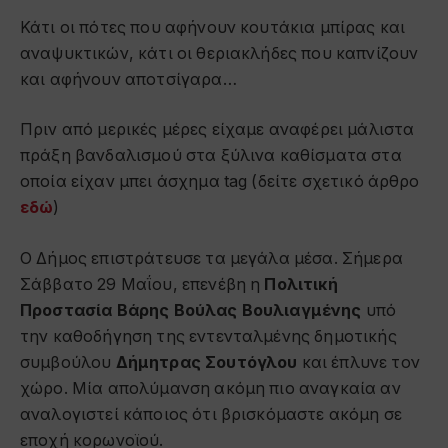
Κάτι οι πότες που αφήνουν κουτάκια μπίρας και
αναψυκτικών, κάτι οι θεριακλήδες που καπνίζουν
και αφήνουν αποτσίγαρα…
Πριν από μερικές μέρες είχαμε αναφέρει μάλιστα
πράξη βανδαλισμού στα ξύλινα καθίσματα στα
οποία είχαν μπει άσχημα tag (δείτε σχετικό άρθρο
εδώ
)
Ο Δήμος επιστράτευσε τα μεγάλα μέσα. Σήμερα
Σάββατο 29 Μαΐου, επενέβη η
Πολιτική
Προστασία Βάρης Βούλας Βουλιαγμένης
υπό
την καθοδήγηση της εντενταλμένης δημοτικής
συμβούλου
Δήμητρας Σουτόγλου
και έπλυνε τον
χώρο. Μία απολύμανση ακόμη πιο αναγκαία αν
αναλογιστεί κάποιος ότι βρισκόμαστε ακόμη σε
εποχή κορωνοϊού.