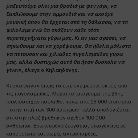
μαζευτούμε όλοι μια βραδιά με φεγγάρι, να
ξαπλώσουμε στην αμμουδιά και να ακούμε
μουσική όπου θα έρχεται από τη θάλασσα, να τα
ψιλολέμε ενώ θα σκάζουν κάθε τόσο
πυροτεχνήματα γύρω μας. Κι αν μας αρέσει, να
σηκωθούμε και να χορέψουμε. Θα ήθελα μάλιστα
να πετούσαν και χιλιάδες πυγολαμπίδες γύρω
μας, αλλά δυστυχώς αυτό θα ήταν δύσκολο να
γίνει
», έλεγε ο Κηλαηδόνης.
Κι όλα έγιναν όπως τα είχε ονειρευτεί, εκτός από
τις πυγολαμπίδες. Μέχρι το απόγευμα της 25ης
Ιουλίου είχαν πουληθεί πάνω από 25.000 εισιτήρια
– στην τιμή των 300 δραχμών- αλλά υπολογίζεται
ότι στην πλαζ βρέθηκαν σχεδόν 100.000
άνθρωποι. Ερωτευμένα ζευγάρια, οικογένειες με
καροτσάκια και μωρά, αντροπαρέες,