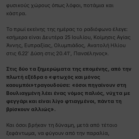
φυσικούς χώρους όπως λόφοι, ποτάμια και
κάστρα.
Το πρωί εκείνης της ημέρας το ραδιόφωνο έλεγε:
«σήμερα είναι Δευτέρα 25 Ιουλίου, Κοίμησις Αγίας
Άννης, Ευπραξίας, Ολυμπιάδος, Ανατολή Ηλίου
στις 6.22′ Δύση στις 20.41′, Πανσέληνος».
Στις δύο τα ξημερώματα της επομένης, από την
πλωτή εξέδρα ο «φτωχός και μόνος
καουμπόι»τραγουδούσε: «όσοι πηγαίνουν στη
Βουλιαγμένη λέει ένας νόμος παλιός, νύχτα με
φεγγάρι και είναι λίγο φτιαγμένοι, πάντα τη
βρίσκουν αλλιώς».
Και όσοι βρήκαν τη δύναμη, μετά από τέτοιο
ξεφάντωμα, να φύγουν από την παραλία,