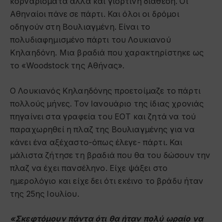
κορναρίσματα αλλά και γιορτινή διάθεση. Οι
Αθηναίοι πάνε σε πάρτι. Και όλοι οι δρόμοι
οδηγούν στη Βουλιαγμένη. Είναι το
πολυδιαφημισμένο πάρτι του Λουκιανού
Κηλαηδόνη. Μια βραδιά που χαρακτηρίστηκε ως
το «Woodstock της Αθήνας».
Ο Λουκιανός Κηλαηδόνης προετοίμαζε το πάρτι
πολλούς μήνες. Τον Ιανουάριο της ίδιας χρονιάς
πηγαίνει στα γραφεία του ΕΟΤ και ζητά να τού
παραχωρηθεί η πλαζ της Βουλιαγμένης για να
κάνει ένα αξέχαστο-όπως έλεγε- πάρτι. Και
μάλιστα ζήτησε τη βραδιά που θα του δώσουν την
πλαζ να έχει πανσέληνο. Είχε ψάξει στο
ημερολόγιο και είχε δει ότι εκέινο το βράδυ ήταν
της 25ης Ιουλίου.
«Σκεφτόμουν πάντα ότι θα ήταν πολύ ωραίο να