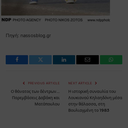
Πηγή: nassosblog.gr
Facebook
Twitter
LinkedIn
Email
WhatsA
PREVIOUS ARTICLE
NEXT ARTICLE
Ο θάνατος των δέντρων…
Η ιστορική συναυλία του
Παρεμβάσεις Δαβάκη και
Λουκιανού Κηλαηδόνη μέσα
Ματόπουλου
στην θάλασσα, στη
Βουλιαγμένη το 1983