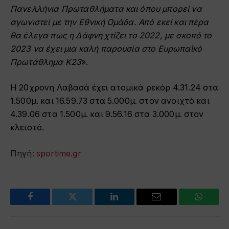
Πανελλήνια Πρωταθλήματα και όπου μπορεί να
αγωνιστεί με την Εθνική Ομάδα. Από εκεί και πέρα
θα έλεγα πως η Δάφνη χτίζει το 2022, με σκοπό το
2023 να έχει μια καλή παρουσία στο Ευρωπαϊκό
Πρωτάθλημα Κ23
».
H 20χρονη Λαβασά έχει ατομικά ρεκόρ 4.31.24 στα
1.500μ. και 16.59.73 στα 5.000μ. στον ανοιχτό και
4.39.06 στα 1.500μ. και 9.56.16 στα 3.000μ. στον
κλειστό.
Πηγή:
sportime.gr
Facebook
Twitter
LinkedIn
Email
WhatsA