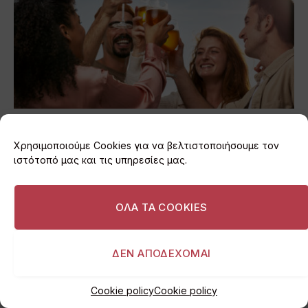
Το πρώτο Cheers to Beers φεστιβάλ μπύρας
έρχεται στη Βάρκιζα! (26-30 Aυγούστου)
Χρησιμοποιούμε Cookies για να βελτιστοποιήσουμε τον
ιστότοπό μας και τις υπηρεσίες μας.
06/08/2026
ΟΛΑ ΤΑ COOKIES
ΔΕΝ ΑΠΟΔΕΧΟΜΑΙ
Cookie policy
Cookie policy