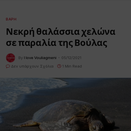
ΒΆΡΗ
Νεκρή θαλάσσια χελώνα
σε παραλία της Βούλας
By
I love Vouliagmeni
05/12/2021
Δεν υπάρχουν Σχόλια
1 Min Read