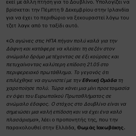
εκεί με άλλη πτήση για το Δουβλίνο. Υπολογίζει να
βρίσκεται την Πέμπτη 9 Δεκεμβρίου στην Ιρλανδία
για να έχει το περιθώριο να ξεκουραστεί λόγω του
τζετ λαγκ από το ταξίδι αυτό.
«
Οι αγώνες στις ΗΠΑ πήγαν πολύ καλά για την
Δάφνη και κατάφερε να κλείσει τη σεζόν στον
ανώμαλο δρόμο μετέχοντας σε έξι κούρσες και
πετυχαίνοντας καλύτερη επίδοση 21.05 στο
περιφερειακό πρωτάθλημα. Το γεγονός ότι
επιλέχθηκε να αγωνιστεί με την
Εθνική Ομάδα
τη
χαροποίησε πολύ. Τώρα κάνει μια μίνι προετοιμασία
εν όψει του Ευρωπαϊκού Πρωταθλήματος σε
ανώμαλο έδαφος. Ο στόχος στο Δουβλίνο είναι να
σημειώσει μια καλή επίδοση και να έχει ένα καλό
πλασάρισμα
», λέει ο προπονητής της, που την
παρακολουθεί στην Ελλάδα,
Θωμάς Ιακωβάκης.