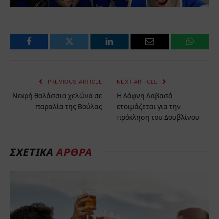
Facebook
Twitter
LinkedIn
Email
WhatsA
PREVIOUS ARTICLE
NEXT ARTICLE
Νεκρή θαλάσσια χελώνα σε
Η Δάφνη Λαβασά
παραλία της Βούλας
ετοιμάζεται για την
πρόκληση του Δουβλίνου
ΣΧΕΤΙΚΆ
ΆΡΘΡΑ