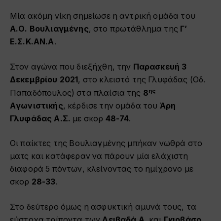
Μία ακόμη νίκη σημείωσε η αντρική ομάδα του
Α.Ο. Βουλιαγμένης
, στο πρωτάθλημα της
Γ’
Ε.Σ.Κ.ΑΝ.Α
.
Στον αγώνα που διεξήχθη, την
Παρασκευή 3
Δεκεμβρίου 2021
, στο κλειστό της Γλυφάδας (Οδ.
ης
Παπαδόπουλος) στα πλαίσια της
8
Aγωνιστικής
, κέρδισε την ομάδα του
Άρη
Γλυφάδας Α.Σ.
με σκορ
48-74
.
Οι παίκτες της Βουλιαγμένης μπήκαν νωθρά στο
ματς και κατάφεραν να πάρουν μία ελάχιστη
διαφορά 5 πόντων, κλείνοντας το ημίχρονο με
σκορ
28-33
.
Στο δεύτερο όμως η ασφυκτική αμυνά τους, τα
εύστοχα τρίποντα των
Λειβαδά Α.
και
Γκιοβάσο