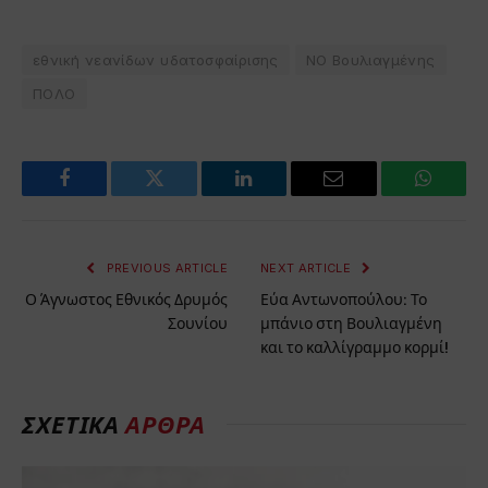
εθνική νεανίδων υδατοσφαίρισης
ΝΟ Βουλιαγμένης
ΠΟΛΟ
Facebook
Twitter
LinkedIn
Email
WhatsA
PREVIOUS ARTICLE
NEXT ARTICLE
Ο Άγνωστος Εθνικός Δρυμός
Εύα Αντωνοπούλου: Το
Σουνίου
μπάνιο στη Βουλιαγμένη
και το καλλίγραμμο κορμί!
ΣΧΕΤΙΚΑ
ΑΡΘΡΑ