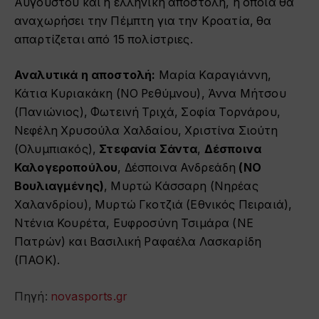
Αυγούστου και η ελληνική αποστολή, η οποία θα
αναχωρήσει την Πέμπτη για την Κροατία, θα
απαρτίζεται από 15 πολίστριες.
Αναλυτικά η αποστολή:
Μαρία Καραγιάννη,
Κάτια Κυριακάκη (ΝΟ Ρεθύμνου), Άννα Μήτσου
(Πανιώνιος), Φωτεινή Τριχά, Σοφία Τορνάρου,
Νεφέλη Χρυσούλα Χαλδαίου, Χριστίνα Σιούτη
(Ολυμπιακός),
Στεφανία Σάντα
,
Δέσποινα
Καλογεροπούλου
, Δέσποινα Ανδρεάδη
(ΝΟ
Βουλιαγμένης)
, Μυρτώ Κάσσαρη (Νηρέας
Χαλανδρίου), Μυρτώ Γκοτζιά (Εθνικός Πειραιά),
Ντένια Κουρέτα, Ευφροσύνη Τσιμάρα (ΝΕ
Πατρών) και Βασιλική Ραφαέλα Λασκαρίδη
(ΠΑΟΚ).
Πηγή:
novasports.gr