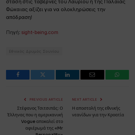
στάση στις ταβέρνες του Λαυρίου ή της Παλαιάς
Φώκαιας αξίζει για να ολοκληρώσεις την
απόδραση!
Πηγή:
sight-being.com
Εθνικός Δρυμός Σουνίου
Facebook
Twitter
LinkedIn
Email
WhatsA
PREVIOUS ARTICLE
NEXT ARTICLE
Στέφανος Τσιτσιπάς: Ο
Η αποστολή της εθνικής
Έλληνας που η αμερικανική
νεανίδων για την Κροατία
Vogue αποκαλεί στο
αφιέρωμά της «Mr
Personality»