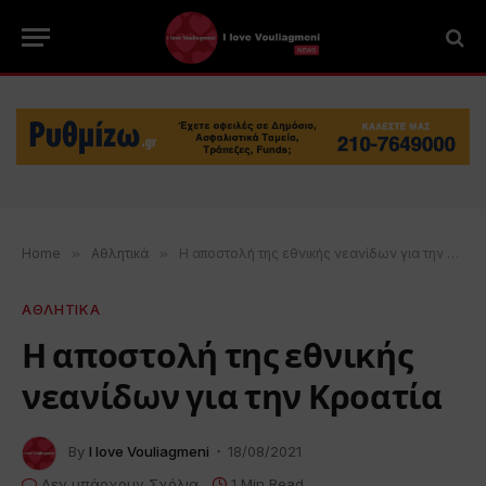
Home
»
Αθλητικά
»
Η αποστολή της εθνικής νεανίδων για την Κροατία
ΑΘΛΗΤΙΚΑ
Η αποστολή της εθνικής
νεανίδων για την Κροατία
By
I love Vouliagmeni
18/08/2021
Δεν υπάρχουν Σχόλια
1 Min Read