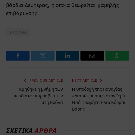
βάρδια Δευτέρας, η οποία θεωρείται χαμηλής
επιβάρυνσης.
ΤΡΟΧΑΙΟ
Facebook
Twitter
LinkedIn
Email
WhatsA
PREVIOUS ARTICLE
NEXT ARTICLE
Τιμήθηκε η μνήμη των
H υποδοχή της Παναγίας
πεσόντων πυροσβεστών
«Διασώζουσας» στον Ιερό
στη Βούλα
Ναό Προφήτη Ηλία Κόρμπι
Βάρης
ΣΧΕΤΙΚΆ
ΆΡΘΡΑ