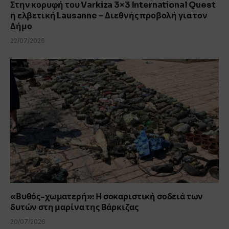
Στην κορυφή του Varkiza 3×3 International Quest
η ελβετική Lausanne – Διεθνής προβολή για τον
Δήμο
22/07/2026
«Βυθός-χωματερή»: Η σοκαριστική σοδειά των
δυτών στη μαρίνα της Βάρκιζας
20/07/2026