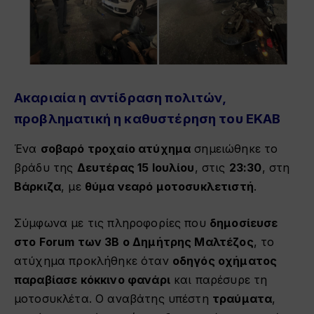
Ακαριαία η αντίδραση πολιτών,
προβληματική η καθυστέρηση του ΕΚΑΒ
Ένα
σοβαρό τροχαίο ατύχημα
σημειώθηκε το
βράδυ της
Δευτέρας 15 Ιουλίου
, στις
23:30
, στη
Βάρκιζα
, με
θύμα νεαρό μοτοσυκλετιστή
.
Σύμφωνα με τις πληροφορίες που
δημοσίευσε
στο Forum των 3Β ο Δημήτρης Μαλτέζος
, το
ατύχημα προκλήθηκε όταν
οδηγός οχήματος
παραβίασε κόκκινο φανάρι
και παρέσυρε τη
μοτοσυκλέτα. Ο αναβάτης υπέστη
τραύματα
,