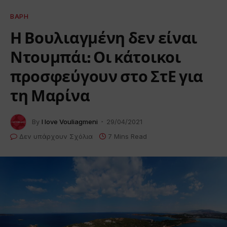
ΒΆΡΗ
Η Βουλιαγμένη δεν είναι
Ντουμπάι: Οι κάτοικοι
προσφεύγουν στο ΣτΕ για
τη Μαρίνα
By
I love Vouliagmeni
29/04/2021
Δεν υπάρχουν Σχόλια
7 Mins Read