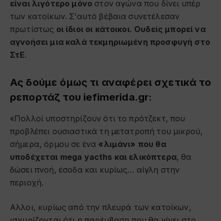
είναι λιγότερο μόνο
στον αγώνα που δίνει υπέρ
των κατοίκων. Σ’αυτό βέβαια συνετέλεσαν
πρωτίστως
οι ίδιοι οι κάτοικοι. Ουδείς μπορεί να
αγνοήσει μια καλά τεκμηριωμένη προσφυγή στο
ΣτΕ
.
Ας δούμε όμως τι αναφέρει σχετικά το
ρεπορτάζ του iefimerida.gr:
«Πολλοί υποστηρίζουν ότι το πρότζεκτ, που
προβλέπει ουσιαστικά τη μετατροπή του μικρού,
σήμερα, όρμου σε ένα
«λιμάνι» που
θα
υποδέχεται mega yacths και ελικόπτερα
, θα
δώσει πνοή, έσοδα και κυρίως… αίγλη στην
περιοχή.
Αλλοι, κυρίως από την πλευρά των κατοίκων,
ισχυρίζονται ότι η παρέμβαση που θα γίνει στο