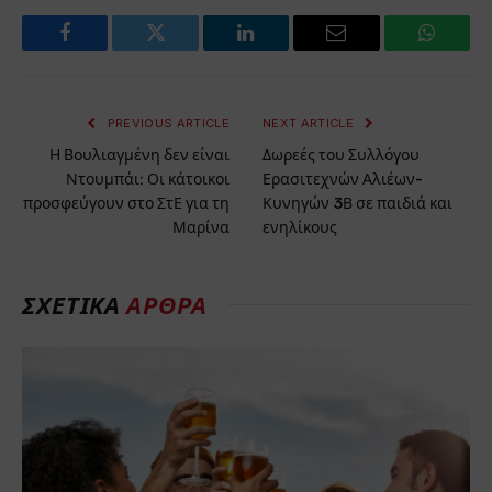
Facebook
Twitter
LinkedIn
Email
WhatsA
PREVIOUS ARTICLE
NEXT ARTICLE
Η Βουλιαγμένη δεν είναι
Δωρεές του Συλλόγου
Ντουμπάι: Οι κάτοικοι
Ερασιτεχνών Αλιέων-
προσφεύγουν στο ΣτΕ για τη
Κυνηγών 3Β σε παιδιά και
Μαρίνα
ενηλίκους
ΣΧΕΤΙΚΑ
ΑΡΘΡΑ