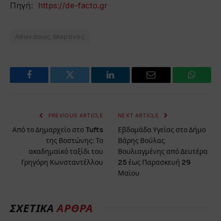
Πηγή:
https://de-facto.gr
Αθανάσιος Μαρτίνος
Facebook
Twitter
LinkedIn
Email
WhatsA
PREVIOUS ARTICLE
NEXT ARTICLE
Από το Δημαρχείο στο Tufts
Εβδομάδα Υγείας στο Δήμο
της Βοστώνης: Το
Βάρης Βούλας
ακαδημαϊκό ταξίδι του
Βουλιαγμένης από Δευτέρα
Γρηγόρη Κωνσταντέλλου
25 έως Παρασκευή 29
Μαϊου
ΣΧΕΤΙΚΆ
ΆΡΘΡΑ