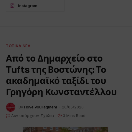
Instagram
ΤΟΠΙΚΆ ΝΈΑ
Από το Δημαρχείο στο
Tufts της Βοστώνης: Το
ακαδημαϊκό ταξίδι του
Γρηγόρη Κωνσταντέλλου
By
I love Vouliagmeni
20/05/2026
Δεν υπάρχουν Σχόλια
3 Mins Read