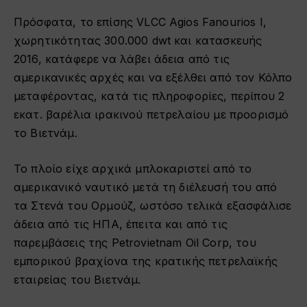
Πρόσφατα, το επίσης VLCC Agios Fanourios I,
χωρητικότητας 300.000 dwt και κατασκευής
2016, κατάφερε να λάβει άδεια από τις
αμερικανικές αρχές και να εξέλθει από τον Κόλπο
μεταφέροντας, κατά τις πληροφορίες, περίπου 2
εκατ. βαρέλια ιρακινού πετρελαίου με προορισμό
το Βιετνάμ.
Το πλοίο είχε αρχικά μπλοκαριστεί από το
αμερικανικό ναυτικό μετά τη διέλευσή του από
τα Στενά του Ορμούζ, ωστόσο τελικά εξασφάλισε
άδεια από τις ΗΠΑ, έπειτα και από τις
παρεμβάσεις της Petrovietnam Oil Corp, του
εμπορικού βραχίονα της κρατικής πετρελαϊκής
εταιρείας του Βιετνάμ.