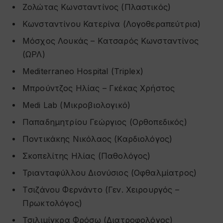
Ζολώτας Κωνσταντίνος (Πλαστικός)
Κωνσταντίνου Κατερίνα (Λογοθεραπεύτρια)
Μόσχος Λουκάς – Kατσαρός Κωνσταντίνος
(ΩΡΛ)
Mediterraneo Hospital (Triplex)
Μπρούντζος Ηλίας – Γκέκας Χρήστος
Medi Lab (Μικροβιολογικό)
Παπαδημητρίου Γεώργιος (Ορθοπεδικός)
Ποντικάκης Νικόλαος (Καρδιολόγος)
Σκοπελίτης Ηλίας (Παθολόγος)
Τριανταφύλλου Διονύσιος (Οφθαλμίατρος)
Tσιζάνου Φερνάντο (Γεν. Χειρουργός –
Πρωκτολόγος)
Τσιλιμίγκρα Φρόσω (Διατροφολόγος)