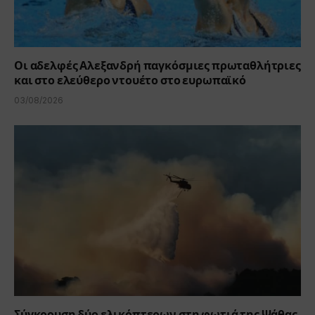
Οι αδελφές Αλεξανδρή παγκόσμιες πρωταθλήτριες
και στο ελεύθερο ντουέτο στο ευρωπαϊκό
03/08/2026
Σύγκρουση δύο ελικόπτερων στη φωτιά της Ψάθας