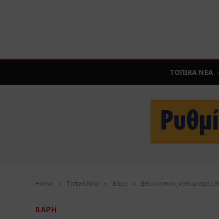
ΤΟΠΙΚΑ ΝΕΑ
Home
»
Τοπικά Νέα
»
Βάρη
»
Εθελοντικός καθαρισμός π
ΒΑΡΗ