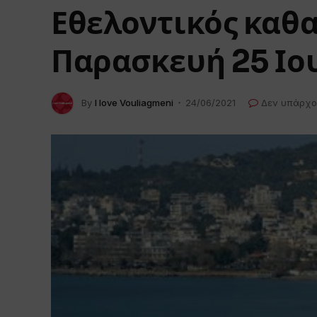
Εθελοντικός καθα
Παρασκευή 25 Ιο
By
I love Vouliagmeni
24/06/2021
Δεν υπάρχο