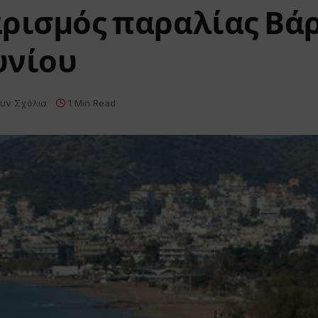
ρισμός παραλίας Βάρ
υνίου
υν Σχόλια
1 Min Read