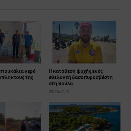
 μπουκάλια νερό
Η κατάθεση ψυχής ενός
όπληκτους της
εθελοντή δασοπυροσβέστη
στη Βούλα
05/08/2026