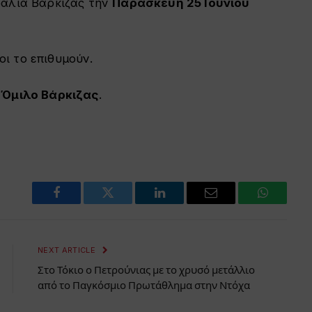
ραλία Βάρκιζας την
Παρασκευή 25 Ιουνίου
ι το επιθυμούν.
 Όμιλο Βάρκιζας
.
Facebook
Twitter
LinkedIn
Email
WhatsAp
NEXT ARTICLE
Στο Τόκιο ο Πετρούνιας με το χρυσό μετάλλιο
από το Παγκόσμιο Πρωτάθλημα στην Ντόχα