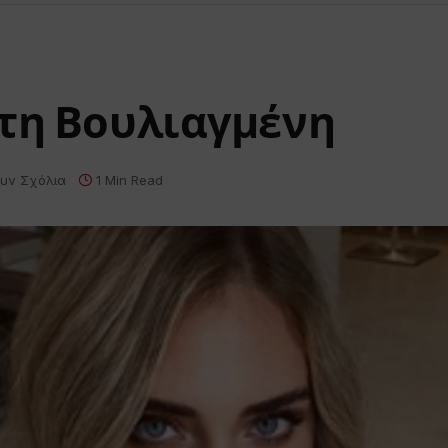
στη Βουλιαγμένη
υν Σχόλια
1 Min Read