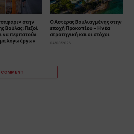
«σαφάρι» στην
Ο Αστέρας Βουλιαγμένης στην
ς Βούλας: Πεζοί
εποχή Προκοπίου – Η νέα
ι να περπατούν
στρατηγική και οι στόχοι
μα λόγω έργων
04/08/2026
A COMMENT