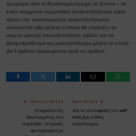
λεωφόρο από τη Βουλιαγμένη μέχρι το Σούνιο – σε
έναν σύγχρονο ευρωπαϊκό αυτοκινητόδρομο αφού
πέραν της συγκεκριμένης ασφαλτόστρωσης
υλοποιείται ήδη μελέτη η οποία θα επιδείξει τα
σημεία υψηλής επικινδυνότητας καθώς και τα
βραχυπρόθεσμα και μεσοπρόθεσμα μέτρα τα οποία
θα ληφθούν προκειμένου αυτή να αρθεί».
Facebook
Twitter
LinkedIn
Email
WhatsA
PREVIOUS ARTICLE
NEXT ARTICLE
Η παραλία της
Και αν στο rapid ή στο self
Βουλιαγμένης στο
test βγει λάθος
παρελθόν. Ιστορικές
αποτέλεσμα;
φωτογραφίες με