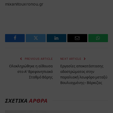
mixanitouxronou.gr
Facebook
Twitter
LinkedIn
Email
WhatsA
PREVIOUS ARTICLE
NEXT ARTICLE
Ολοκληρώθηκε η αίθουσα
Εργασίες αποκατάστασης
στο Α’ Βρεφονηπιακό
οδοστρώματος στην
Σταθμό Βάρης
παραλιακή λεωφόρο μεταξύ
Βουλιαγμένης- Βάρκιζας
ΣΧΕΤΙΚΆ
ΆΡΘΡΑ