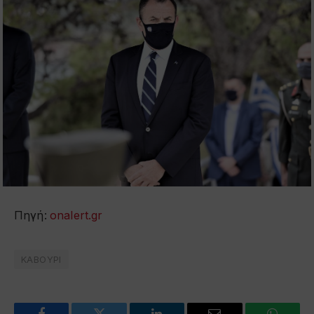
Πηγή:
onalert.gr
ΚΑΒΟΥΡΙ