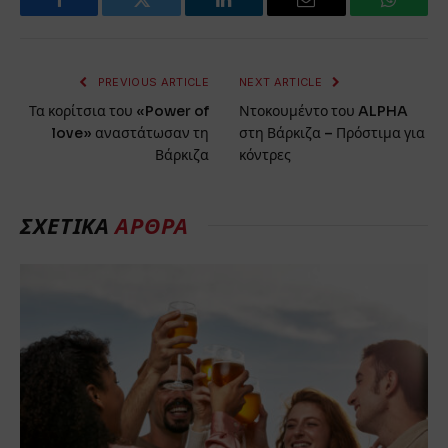
Facebook
Twitter
LinkedIn
Email
WhatsA
PREVIOUS ARTICLE
NEXT ARTICLE
Τα κορίτσια του «Power of
Ντοκουμέντο του ALPHA
love» αναστάτωσαν τη
στη Βάρκιζα – Πρόστιμα για
Βάρκιζα
κόντρες
ΣΧΕΤΙΚΑ
ΑΡΘΡΑ