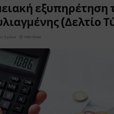
μειακή εξυπηρέτηση 
λιαγμένης (Δελτίο Τ
υν Σχόλια
1 Min Read