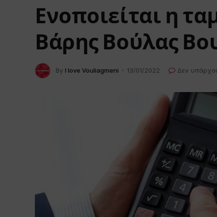
Ενοποιείται η τα
Βάρης Βούλας Βου
By
I love Vouliagmeni
13/01/2022
Δεν υπάρχο