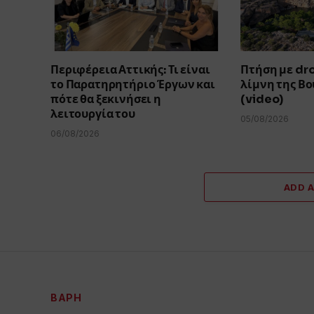
Περιφέρεια Αττικής: Τι είναι
Πτήση με dr
το Παρατηρητήριο Έργων και
λίμνη της Β
πότε θα ξεκινήσει η
(video)
λειτουργία του
05/08/2026
06/08/2026
ADD 
ΒΆΡΗ