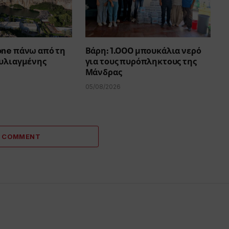
one πάνω από τη
Βάρη: 1.000 μπουκάλια νερό
ουλιαγμένης
για τους πυρόπληκτους της
Μάνδρας
05/08/2026
A COMMENT