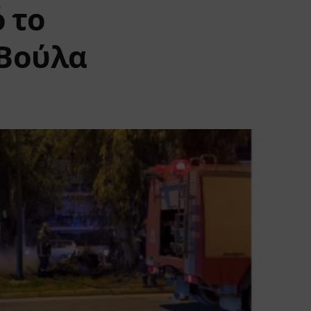
 το
 Βούλα