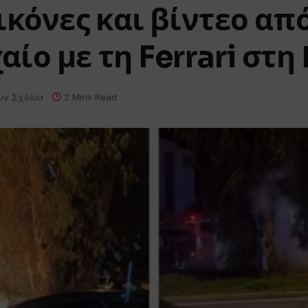
ικόνες και βίντεο από
ίο με τη Ferrari στη
υν Σχόλια
2 Mins Read