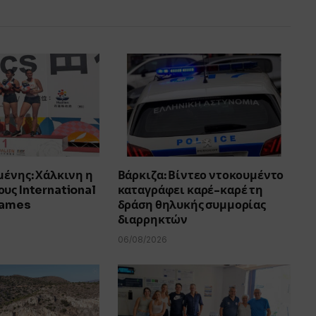
μένης: Χάλκινη η
Βάρκιζα: Βίντεο ντοκουμέντο
υς International
καταγράφει καρέ-καρέ τη
Games
δράση θηλυκής συμμορίας
διαρρηκτών
06/08/2026