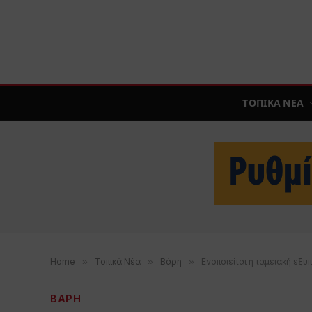
ΤΟΠΙΚΑ ΝΕΑ
Home
»
Τοπικά Νέα
»
Βάρη
»
Ενοποιείται η ταμειακή εξ
ΒΑΡΗ