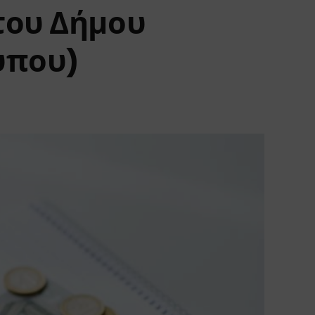
του Δήμου
ύπου)