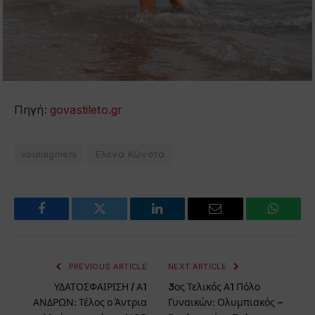
Πηγή:
govastileto.gr
vouliagmeni
Έλενα Κώνστα
Facebook
Twitter
LinkedIn
Email
WhatsA
PREVIOUS ARTICLE
NEXT ARTICLE
ΥΔΑΤΟΣΦΑΙΡΙΣΗ / Α1
3ος Τελικός Α1 Πόλο
ΑΝΔΡΩΝ: Τέλος ο Άντρια
Γυναικών: Ολυμπιακός –