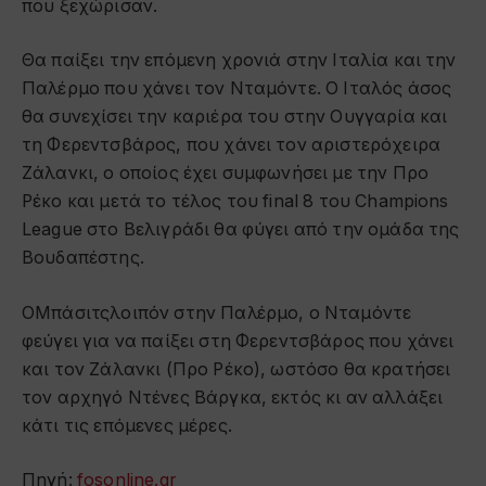
που ξεχώρισαν.
Θα παίξει την επόμενη χρονιά στην Ιταλία και την
Παλέρμο που χάνει τον Νταμόντε. Ο Ιταλός άσος
θα συνεχίσει την καριέρα του στην Ουγγαρία και
τη Φερεντσβάρος, που χάνει τον αριστερόχειρα
Ζάλανκι, ο οποίος έχει συμφωνήσει με την Προ
Ρέκο και μετά το τέλος του final 8 του Champions
League στο Βελιγράδι θα φύγει από την ομάδα της
Βουδαπέστης.
ΟΜπάσιτςλοιπόν στην Παλέρμο, ο Νταμόντε
φεύγει για να παίξει στη Φερεντσβάρος που χάνει
και τον Ζάλανκι (Προ Ρέκο), ωστόσο θα κρατήσει
τον αρχηγό Ντένες Βάργκα, εκτός κι αν αλλάξει
κάτι τις επόμενες μέρες.
Πηγή:
fosonline.gr