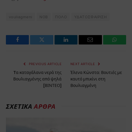
vouliagmeni
ΝΟΒ
ΠΟΛΟ
ΥΔΑΤΟΣΦΑΙΡΙΣΗ
Facebook
Twitter
LinkedIn
Email
WhatsA
PREVIOUS ARTICLE
NEXT ARTICLE
Tα καταγάλανα νερά της
Έλενα Κώνστα: Βουτιές με
Βουλιαγμένης από ψηλά
καυτό μπικίνι στη
[ΒΙΝΤΕΟ]
Βουλιαγμένη
ΣΧΕΤΙΚΆ
ΆΡΘΡΑ