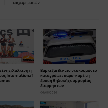
επιχειρηματιών
μένης: Χάλκινη η
Βάρκιζα: Βίντεο ντοκουμέντο
υς International
καταγράφει καρέ-καρέ τη
Games
δράση θηλυκής συμμορίας
διαρρηκτών
06/08/2026