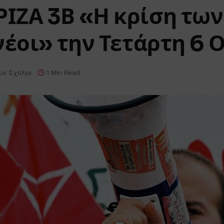
ΙΖΑ 3Β «Η κρίση των
νέοι» την Τετάρτη 6
υν Σχόλια
1 Min Read