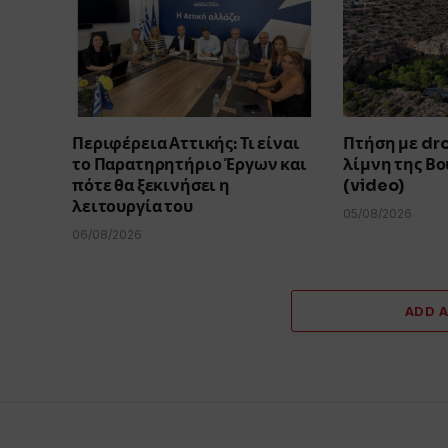
Περιφέρεια Αττικής: Τι είναι
Πτήση με dr
το Παρατηρητήριο Έργων και
λίμνη της Β
πότε θα ξεκινήσει η
(video)
λειτουργία του
05/08/2026
06/08/2026
ADD 