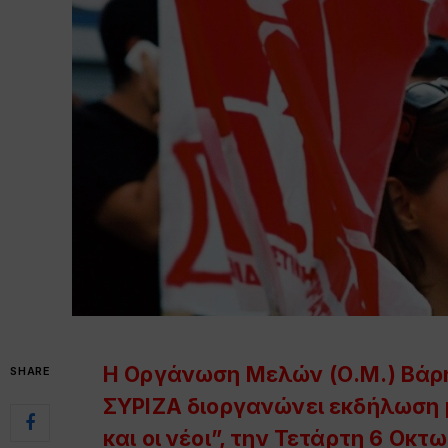
Η Οργάνωση Μελών (Ο.Μ.) Βάρ
SHARE
ΣΥΡΙΖΑ διοργανώνει εκδήλωση 
και οι νέοι”, την
Τετάρτη 6 Οκτω