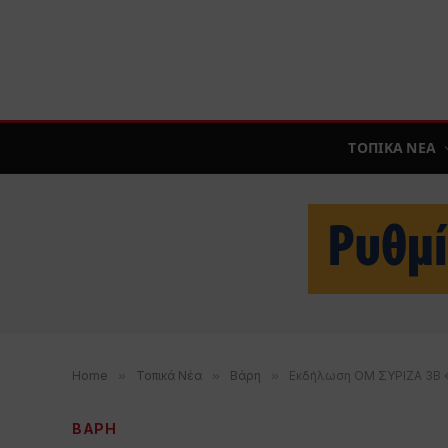
ΤΟΠΙΚΑ ΝΕΑ
Home
»
Τοπικά Νέα
»
Βάρη
»
Εκδήλωση ΟΜ ΣΥΡΙΖΑ 3Β «Η
ΒΑΡΗ