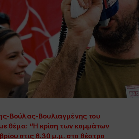
ης-Βούλας-Βουλιαγμένης του
με θέμα: “Η κρίση των κομμάτων
βρίου
στις
6.30 μ.μ.
στο
θέατρο