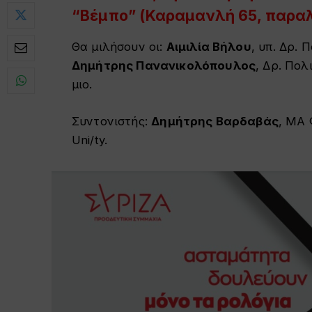
“Βέμπο”
(Καραμανλή 65, παρα
Θα μιλήσουν οι:
Αιμιλία Βήλου
, υπ. Δρ. 
Δημήτρης Πανανικολόπουλος
, Δρ. Πολ
μιο.
Συντονιστής:
Δημήτρης Βαρδαβάς
, ΜΑ 
Uni/ty.