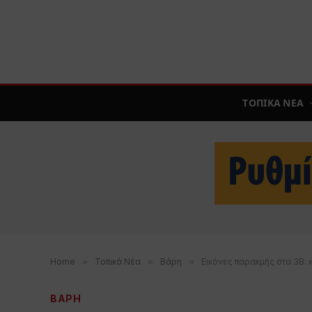
ΤΟΠΙΚΑ ΝΕΑ
Home
»
Τοπικά Νέα
»
Βάρη
»
Εικόνες παρακμής στα 3Β: 
ΒΑΡΗ