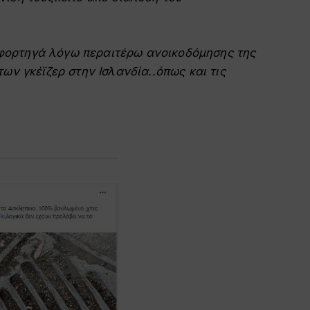
α φορτηγά λόγω περαιτέρω ανοικοδόμησης της
ων γκέϊζερ στην Ισλανδία..όπως και τις