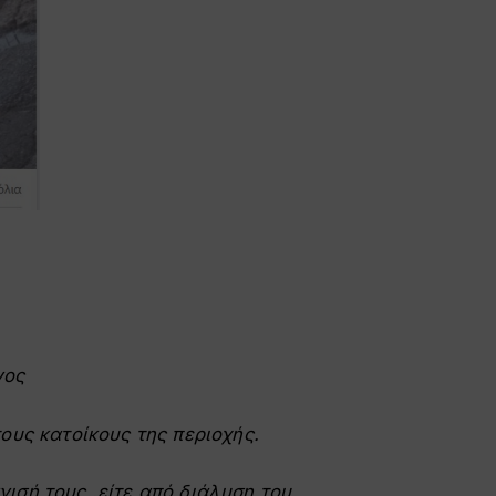
νος
ους κατοίκους της περιοχής.
ισή τους..είτε από διάλυση του