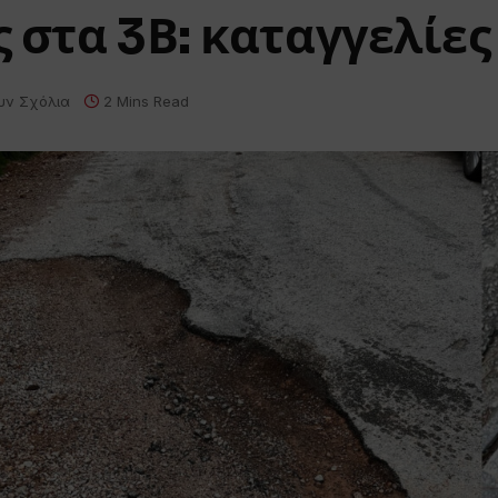
 στα 3Β: καταγγελίε
υν Σχόλια
2 Mins Read