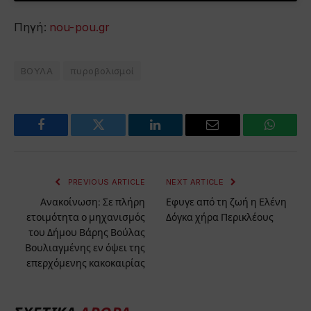
Πηγή:
nou-pou.gr
ΒΟΥΛΑ
πυροβολισμοί
Facebook
Twitter
LinkedIn
Email
WhatsA
PREVIOUS ARTICLE
NEXT ARTICLE
Ανακοίνωση: Σε πλήρη
Εφυγε από τη ζωή η Ελένη
ετοιμότητα ο μηχανισμός
Δόγκα χήρα Περικλέους
του Δήμου Βάρης Βούλας
Βουλιαγμένης εν όψει της
επερχόμενης κακοκαιρίας