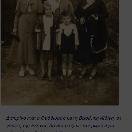
Διακρίνονται ο Θεόδωρος και η Βασιλική Αϊδίνη, οι
γονείς της Ελένης Δόγκα μαζί με τον μικρότερο