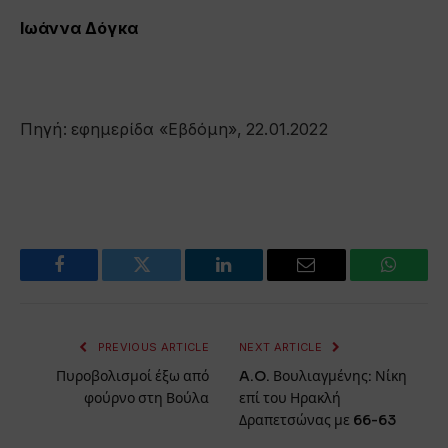
Ιωάννα Δόγκα
Πηγή: εφημερίδα «Εβδόμη», 22.01.2022
Facebook
Twitter
LinkedIn
Email
WhatsA
PREVIOUS ARTICLE
NEXT ARTICLE
Πυροβολισμοί έξω από
A.O. Βουλιαγμένης: Νίκη
φούρνο στη Βούλα
επί του Ηρακλή
Δραπετσώνας με 66-63