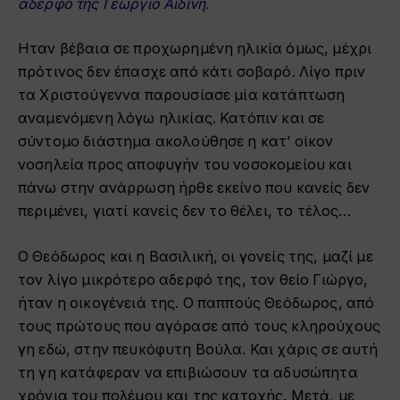
αδερφό της Γεώργιο Αϊδίνη.
Ηταν βέβαια σε προχωρημένη ηλικία όμως, μέχρι
πρότινος δεν έπασχε από κάτι σοβαρό. Λίγο πριν
τα Χριστούγεννα παρουσίασε μία κατάπτωση
αναμενόμενη λόγω ηλικίας. Κατόπιν και σε
σύντομο διάστημα ακολούθησε η κατ’ οίκον
νοσηλεία προς αποφυγήν του νοσοκομείου και
πάνω στην ανάρρωση ήρθε εκείνο που κανείς δεν
περιμένει, γιατί κανείς δεν το θέλει, το τέλος…
Ο Θεόδωρος και η Βασιλική, οι γονείς της, μαζί με
τον λίγο μικρότερο αδερφό της, τον θείο Γιώργο,
ήταν η οικογένειά της. Ο παππούς Θεόδωρος, από
τους πρώτους που αγόρασε από τους κληρούχους
γη εδώ, στην πευκόφυτη Βούλα. Και χάρις σε αυτή
τη γη κατάφεραν να επιβιώσουν τα αδυσώπητα
χρόνια του πολέμου και της κατοχής. Μετά, με