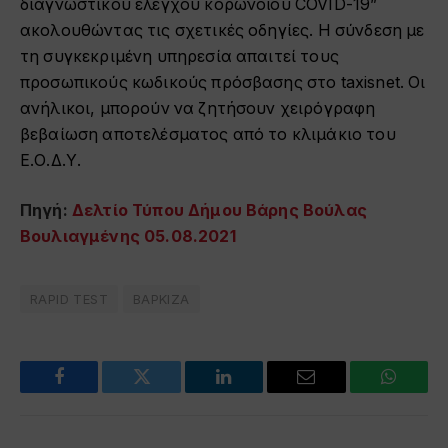
διαγνωστικού ελέγχου κορωνοϊού COVID-19”
ακολουθώντας τις σχετικές οδηγίες. Η σύνδεση με
τη συγκεκριμένη υπηρεσία απαιτεί τους
προσωπικούς κωδικούς πρόσβασης στο taxisnet. Οι
ανήλικοι, μπορούν να ζητήσουν χειρόγραφη
βεβαίωση αποτελέσματος από το κλιμάκιο του
Ε.Ο.Δ.Υ.
Πηγή:
Δελτίο Τύπου Δήμου Βάρης Βούλας
Βουλιαγμένης 05.08.2021
RAPID TEST
ΒΑΡΚΙΖΑ
Facebook
Twitter
LinkedIn
Email
WhatsA