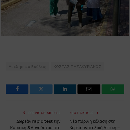
Ασκληπιείο Βούλας
ΚΩΣΤΑΣ ΠΑΣΑΚΥΡΙΑΚΟΣ
Facebook
Twitter
LinkedIn
Email
WhatsA
PREVIOUS ARTICLE
NEXT ARTICLE
Δωρεάν rapid test την
Νέα πύρινη κόλαση στη
Κυριακή 8 Αυγούστου στη
βορειοανατολική Αττική –