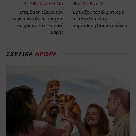
PREVIOUS ARTICLE
NEXT ARTICLE
Επέμβαση εθελοντών
Έφτιαξαν τον κλιματισμό
πυροσβεστών σε τροχαίο
στο Ασκληπιείο με
και φωτιά στο Πευκωτό
παρέμβαση Πασακυριάκου!
Βάρης
ΣΧΕΤΙΚΆ
ΆΡΘΡΑ