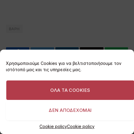
ΒΑΡΗ
Facebook
Twitter
LinkedIn
Email
WhatsA
Χρησιμοποιούμε Cookies για να βελτιστοποιήσουμε τον
ιστότοπό μας και τις υπηρεσίες μας.
PREVIOUS ARTICLE
NEXT ARTICLE
Ακόμα και στη Βουλιαγμένη
Δωρεάν rapid test την
ΟΛΑ ΤΑ COOKIES
έφτασε ο καπνός: Οι εικόνες
Κυριακή 8 Αυγούστου στη
από το Καβούρι και οι
Βάρκιζα
μετρήσεις του
ΔΕΝ ΑΠΟΔΕΧΟΜΑΙ
Αστεροσκοπείου για τα
νότια προάστια
Cookie policy
Cookie policy