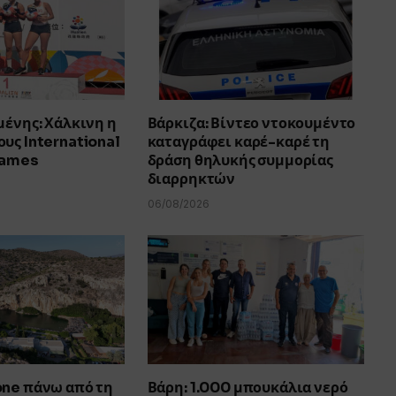
μένης: Χάλκινη η
Βάρκιζα: Βίντεο ντοκουμέντο
υς International
καταγράφει καρέ-καρέ τη
Games
δράση θηλυκής συμμορίας
διαρρηκτών
06/08/2026
one πάνω από τη
Βάρη: 1.000 μπουκάλια νερό