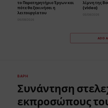
το Παρατηρητήριο Έργων και
λίμνη της Β
πότε θα ξεκινήσει η
(video)
λειτουργία του
05/08/2026
06/08/2026
ADD 
ΒΆΡΗ
Συνάντηση στελε
εκπροσώπους του