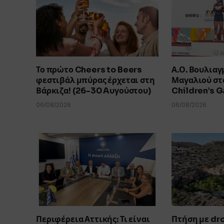
Το πρώτο Cheers to Beers
Α.Ο. Βουλιαγ
φεστιβάλ μπύρας έρχεται στη
Μαγαλιού στο
Βάρκιζα! (26-30 Aυγούστου)
Children’s 
06/08/2026
06/08/2026
Περιφέρεια Αττικής: Τι είναι
Πτήση με dr