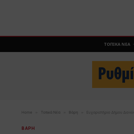
ΤΟΠΙΚΑ ΝΕΑ
Home
»
Τοπικά Νέα
»
Βάρη
»
Ευχαριστήριο Δήμου Διον
ΒΑΡΗ