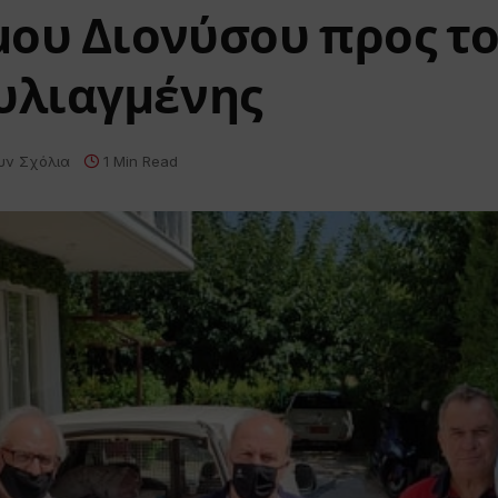
μου Διονύσου προς τ
υλιαγμένης
υν Σχόλια
1 Min Read