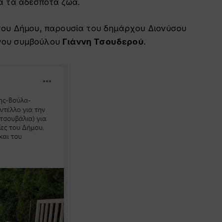
α τα αδέσποτα ζώα.
του Δήμου, παρουσία του δημάρχου Διονύσου
νου συμβούλου
Γιάννη Τσουδερού
.