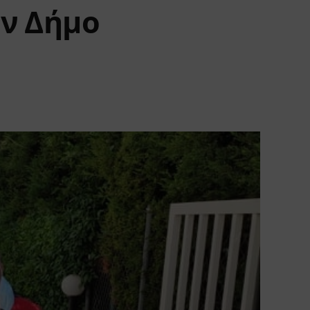
ον Δήμο