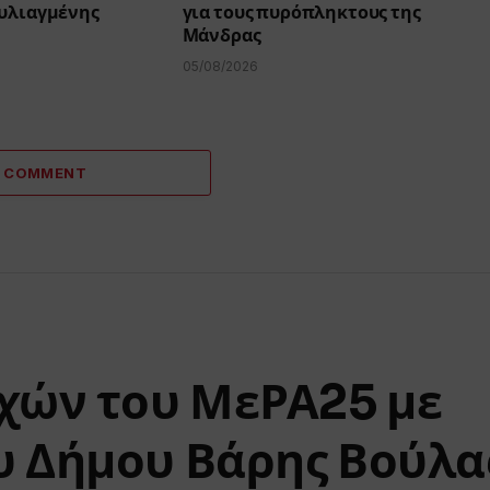
ουλιαγμένης
για τους πυρόπληκτους της
Μάνδρας
05/08/2026
A COMMENT
χών του ΜεΡΑ25 με
 Δήμου Βάρης Βούλα