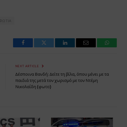
ΦΩΤΙΑ
Facebook
Twitter
LinkedIn
Email
WhatsAp
NEXT ARTICLE
Δέσποινα Βανδή: Δείτε τη βίλα, όπου μένει με τα
παιδιά της μετά τον χωρισμό με τον Ντέμη
Νικολαΐδη (φωτο)